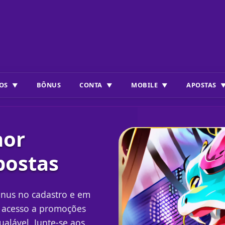
OS
BÔNUS
CONTA
MOBILE
APOSTAS
hor
postas
ônus no cadastro e em
m acesso a promoções
ualável. Junte-se aos