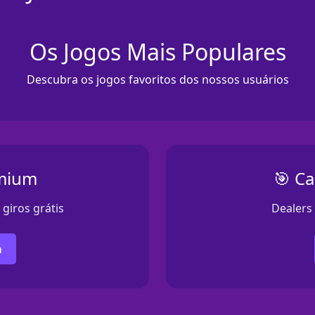
Os Jogos Mais Populares
Descubra os jogos favoritos dos nossos usuários
emium
🎯 Ca
 giros grátis
Dealers
a