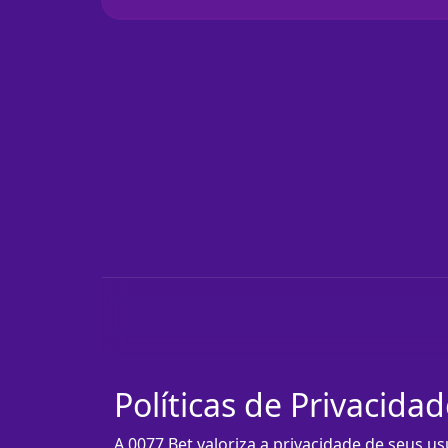
Políticas de Privacida
A 0077 Bet valoriza a privacidade de seus 