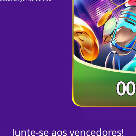
Junte-se aos vencedores!