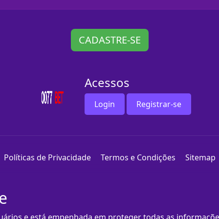
CADASTRE-SE
Acessos
Login
Registrar-se
Políticas de Privacidade
Termos e Condições
Sitemap
de
usuários e está empenhada em proteger todas as informaçõe