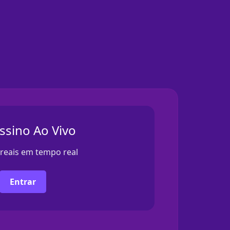
ssino Ao Vivo
 reais em tempo real
Entrar