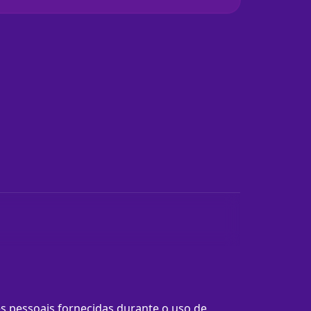
s pessoais fornecidas durante o uso de