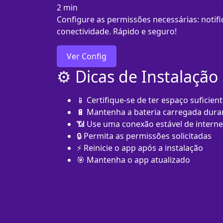
2 min
Configure as permissões necessárias: noti
conectividade. Rápido e seguro!
Ver Config
⚙️ Dicas de Instalação
📱 Certifique-se de ter espaço suficien
🔋 Mantenha a bateria carregada duran
📶 Use uma conexão estável de interne
🔒 Permita as permissões solicitadas
⚡ Reinicie o app após a instalação
🎯 Mantenha o app atualizado