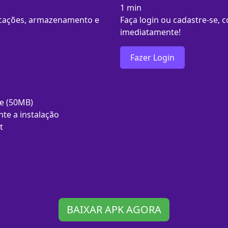
1 min
ficações, armazenamento e
Faça login ou cadastre-se, c
imediatamente!
Fazer Login
te (50MB)
te a instalação
t
BAIXAR APK AGORA