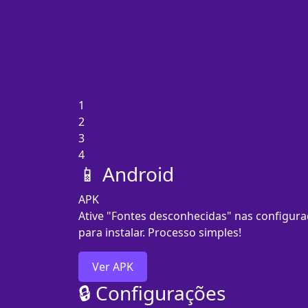
1
2
3
4
📱 Android
APK
Ative "Fontes desconhecidas" nas configura
para instalar. Processo simples!
Ver APK
🔒 Configurações