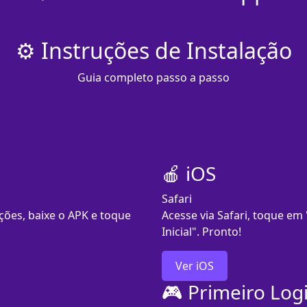
⚙️ Instruções de Instalação
Guia completo passo a passo
🍎 iOS
Safari
ções, baixe o APK e toque
Acesse via Safari, toque em 
Inicial". Pronto!
Ver iOS
🎮 Primeiro Log