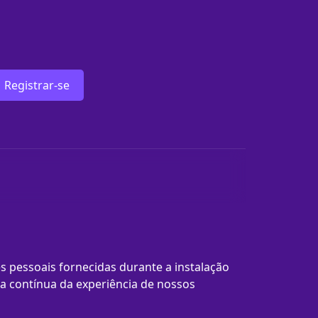
Registrar-se
s pessoais fornecidas durante a instalação
ia contínua da experiência de nossos