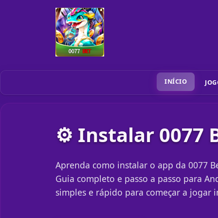
INÍCIO
JOG
⚙️ Instalar 0077 
Aprenda como instalar o app da 0077 Be
Guia completo e passo a passo para And
simples e rápido para começar a jogar 