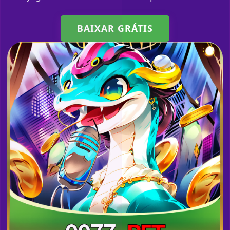
BAIXAR GRÁTIS