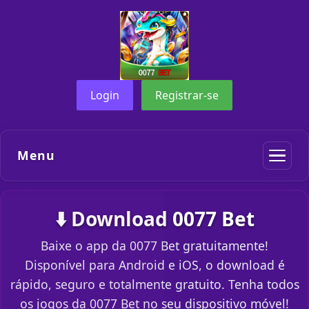
Login
Registrar-se
Menu
⬇️ Download 0077 Bet
Baixe o app da 0077 Bet gratuitamente!
Disponível para Android e iOS, o download é
rápido, seguro e totalmente gratuito. Tenha todos
os jogos da 0077 Bet no seu dispositivo móvel!