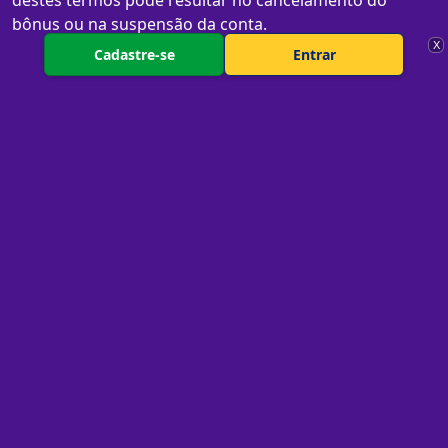
destes termos pode resultar no cancelamento do
bônus ou na suspensão da conta.
X
Cadastre-se
Entrar