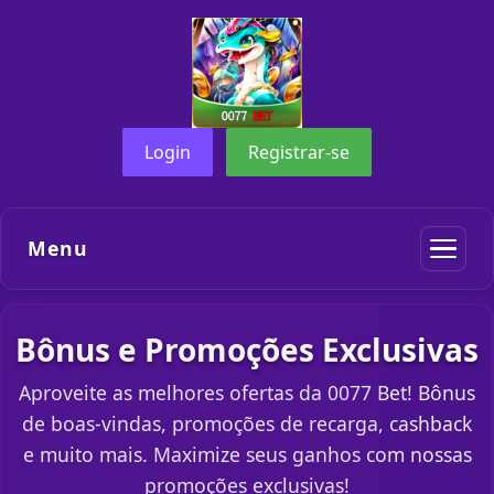
Login
Registrar-se
Menu
Bônus e Promoções Exclusivas
Aproveite as melhores ofertas da 0077 Bet! Bônus
de boas-vindas, promoções de recarga, cashback
e muito mais. Maximize seus ganhos com nossas
promoções exclusivas!