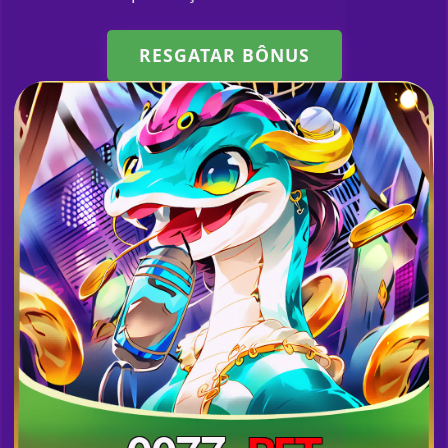
RESGATAR BÔNUS