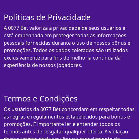
Políticas de Privacidade
A 0077 Bet valoriza a privacidade de seus usuários e
está empenhada em proteger todas as informações
pessoais fornecidas durante o uso de nossos bônus e
promoções. Todos os dados coletados são utilizados
exclusivamente para fins de melhoria contínua da
experiência de nossos jogadores.
Termos e Condições
Os usuários da 0077 Bet concordam em respeitar todas
as regras e regulamentos estabelecidos para bônus e
promoções. É importante ler e entender todos os
termos antes de resgatar qualquer oferta. A violação