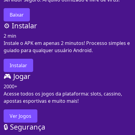
Baixar
⚙️ Instalar
2 min
Instale o APK em apenas 2 minutos! Processo simples e
guiado para qualquer usuário Android.
Instalar
🎮 Jogar
2000+
Acesse todos os jogos da plataforma: slots, cassino,
apostas esportivas e muito mais!
Ver Jogos
🔒 Segurança