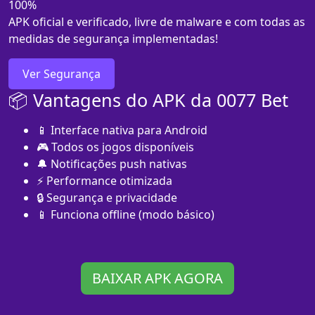
100%
APK oficial e verificado, livre de malware e com todas as
medidas de segurança implementadas!
Ver Segurança
📦 Vantagens do APK da 0077 Bet
📱 Interface nativa para Android
🎮 Todos os jogos disponíveis
🔔 Notificações push nativas
⚡ Performance otimizada
🔒 Segurança e privacidade
📱 Funciona offline (modo básico)
BAIXAR APK AGORA