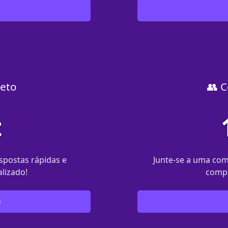
reto
👥 
t
espostas rápidas e
Junte-se a uma com
lizado!
compa
e