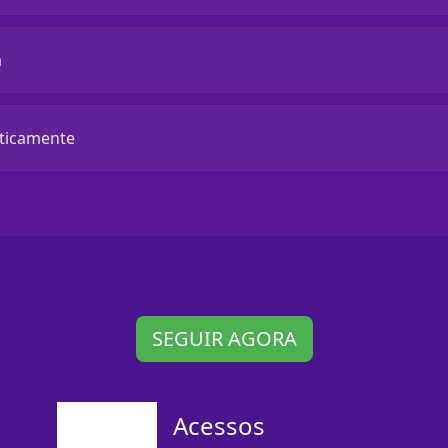
a
aticamente
SEGUIR AGORA
Acessos