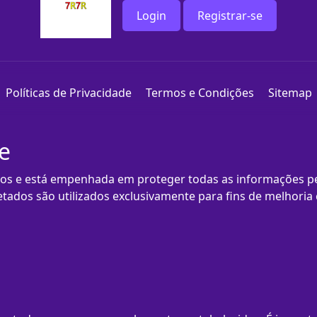
Login
Registrar-se
Políticas de Privacidade
Termos e Condições
Sitemap
de
rios e está empenhada em proteger todas as informações p
tados são utilizados exclusivamente para fins de melhoria