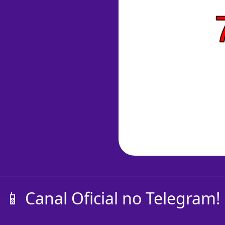
📱 Canal Oficial no Telegram!