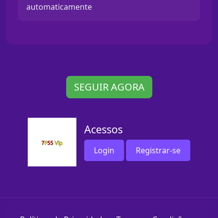
automaticamente
SEGUIR AGORA
Acessos
Login
Registrar-se