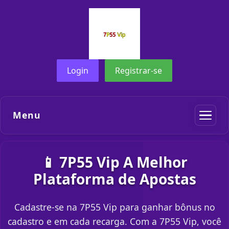
Login
Registrar-se
Menu
📱 7P55 Vip A Melhor
Plataforma de Apostas
Cadastre-se na 7P55 Vip para ganhar bônus no
cadastro e em cada recarga. Com a 7P55 Vip, você