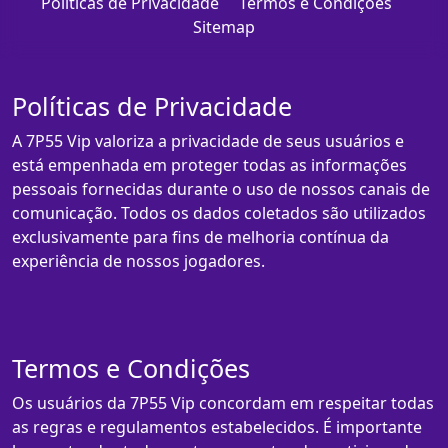
Políticas de Privacidade
Termos e Condições
Sitemap
Políticas de Privacidade
A 7P55 Vip valoriza a privacidade de seus usuários e
está empenhada em proteger todas as informações
pessoais fornecidas durante o uso de nossos canais de
comunicação. Todos os dados coletados são utilizados
exclusivamente para fins de melhoria contínua da
experiência de nossos jogadores.
Termos e Condições
Os usuários da 7P55 Vip concordam em respeitar todas
as regras e regulamentos estabelecidos. É importante