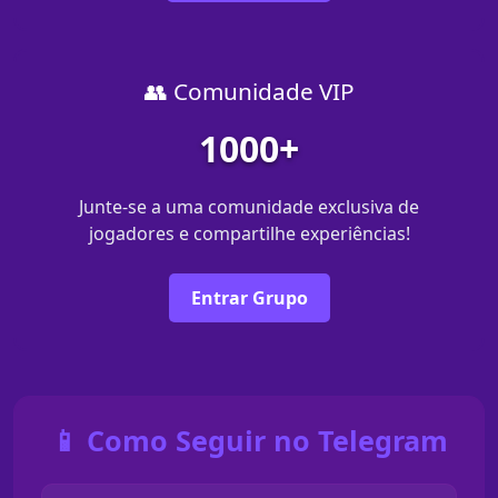
👥 Comunidade VIP
1000+
Junte-se a uma comunidade exclusiva de
jogadores e compartilhe experiências!
Entrar Grupo
📱 Como Seguir no Telegram