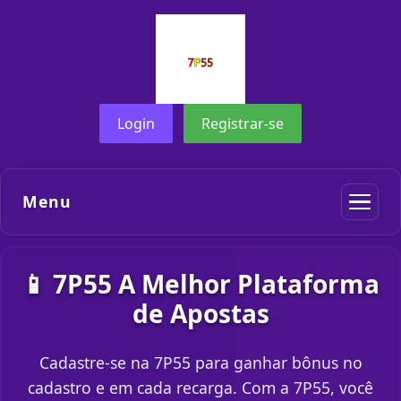
Login
Registrar-se
Menu
📱 7P55 A Melhor Plataforma
de Apostas
Cadastre-se na 7P55 para ganhar bônus no
cadastro e em cada recarga. Com a 7P55, você