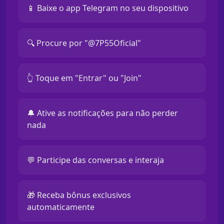
📱 Baixe o app Telegram no seu dispositivo
🔍 Procure por "@7P55Oficial"
👆 Toque em "Entrar" ou "Join"
🔔 Ative as notificações para não perder
nada
💬 Participe das conversas e interaja
🎁 Receba bônus exclusivos
automaticamente