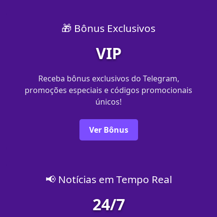
🎁 Bônus Exclusivos
VIP
Receba bônus exclusivos do Telegram,
promoções especiais e códigos promocionais
únicos!
Ver Bônus
📢 Notícias em Tempo Real
24/7