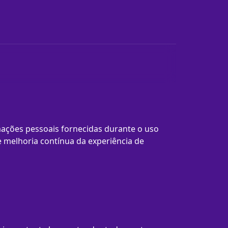
mações pessoais fornecidas durante o uso
e melhoria contínua da experiência de