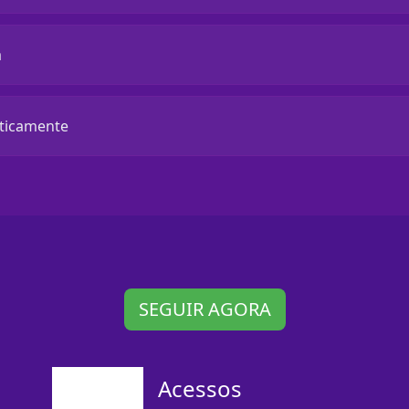
a
aticamente
SEGUIR AGORA
Acessos