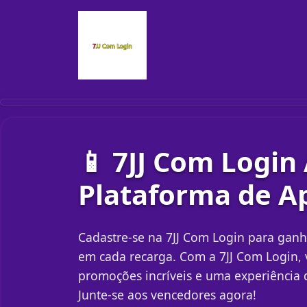
📱 7JJ Com Login
Plataforma de A
Cadastre-se na 7JJ Com Login para ganh
em cada recarga. Com a 7JJ Com Login, 
promoções incríveis e uma experiência d
Junte-se aos vencedores agora!