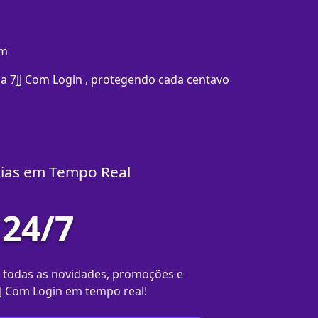
am
a 7JJ Com Login , protegendo cada centavo
cias em Tempo Real
24/7
e todas as novidades, promoções e
JJ Com Login em tempo real!