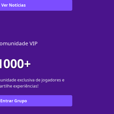
Ver Notícias
Comunidade VIP
1000+
unidade exclusiva de jogadores e
rtilhe experiências!
Entrar Grupo