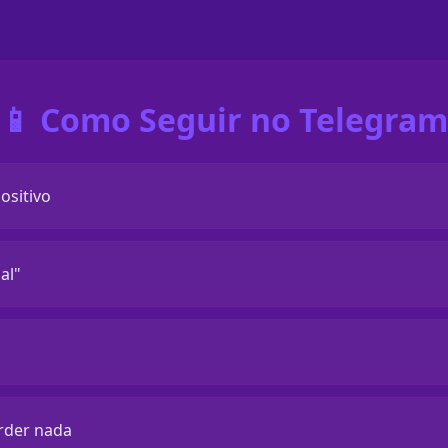
📱 Como Seguir no Telegram
ositivo
al"
erder nada