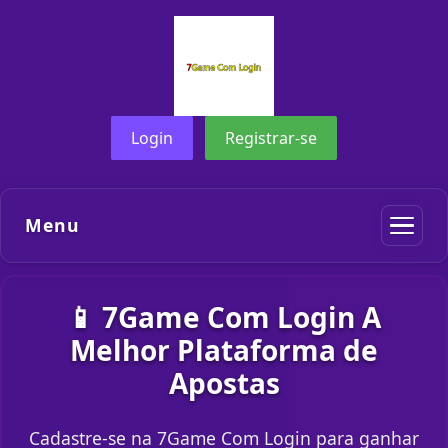
Login
Registrar-se
Menu
📱 7Game Com Login A
Melhor Plataforma de
Apostas
Cadastre-se na 7Game Com Login para ganhar