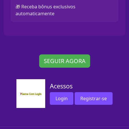
🎁 Receba bônus exclusivos
automaticamente
SEGUIR AGORA
Acessos
Login
Registrar-se