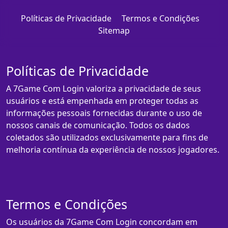
Políticas de Privacidade
Termos e Condições
Sitemap
Políticas de Privacidade
A 7Game Com Login valoriza a privacidade de seus
usuários e está empenhada em proteger todas as
informações pessoais fornecidas durante o uso de
nossos canais de comunicação. Todos os dados
coletados são utilizados exclusivamente para fins de
melhoria contínua da experiência de nossos jogadores.
Termos e Condições
Os usuários da 7Game Com Login concordam em