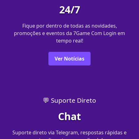
24/7
Fique por dentro de todas as novidades,
promoções e eventos da 7Game Com Login em
tempo real!
Ver Notícias
💬 Suporte Direto
Chat
Suporte direto via Telegram, respostas rápidas e