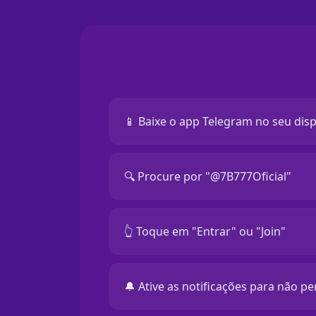
📱 Baixe o app Telegram no seu disp
🔍 Procure por "@7B777Oficial"
👆 Toque em "Entrar" ou "Join"
🔔 Ative as notificações para não p