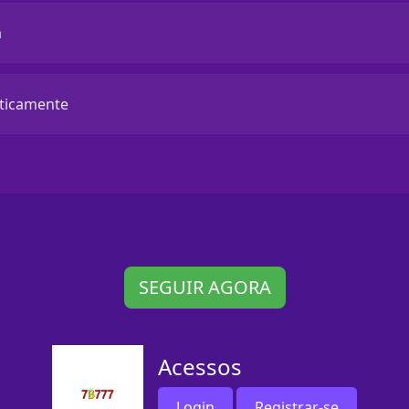
a
aticamente
SEGUIR AGORA
Acessos
Login
Registrar-se