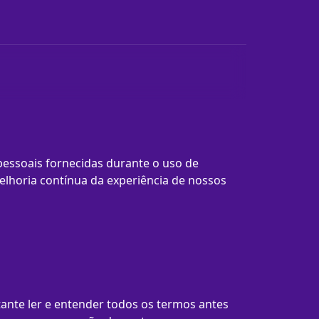
pessoais fornecidas durante o uso de
elhoria contínua da experiência de nossos
ante ler e entender todos os termos antes