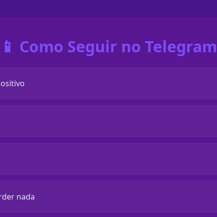
📱 Como Seguir no Telegram
ositivo
erder nada