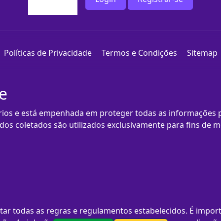
Políticas de Privacidade
Termos e Condições
Sitemap
de
ários e está empenhada em proteger todas as informações 
os coletados são utilizados exclusivamente para fins de m
r todas as regras e regulamentos estabelecidos. É import