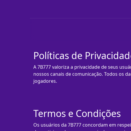
Políticas de Privacida
A 7B777 valoriza a privacidade de seus usu
nossos canais de comunicação. Todos os dad
jogadores.
Termos e Condições
Os usuários da 7B777 concordam em respeita