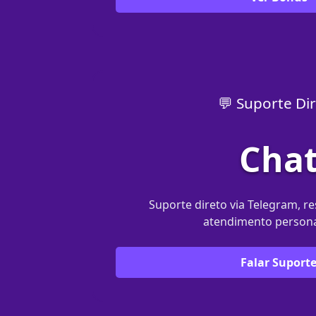
💬 Suporte Di
Cha
Suporte direto via Telegram, r
atendimento persona
Falar Suport