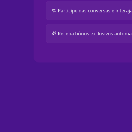
💬 Participe das conversas e interaj
🎁 Receba bônus exclusivos autom