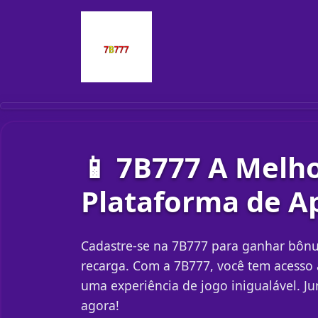
📱 7B777 A Melh
Plataforma de A
Cadastre-se na 7B777 para ganhar bônu
recarga. Com a 7B777, você tem acesso 
uma experiência de jogo inigualável. J
agora!