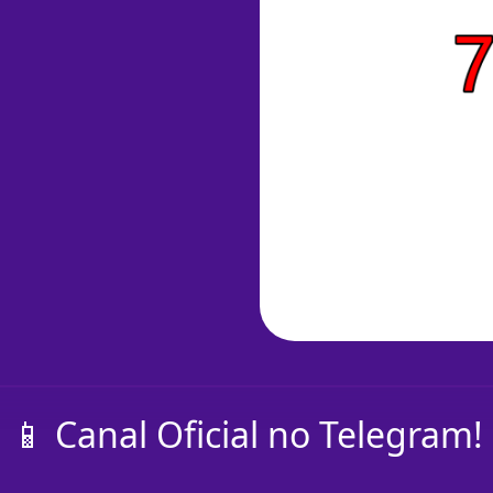
📱 Canal Oficial no Telegram!