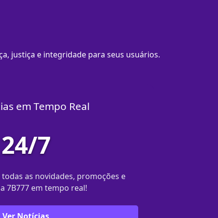
 justiça e integridade para seus usuários.
cias em Tempo Real
24/7
e todas as novidades, promoções e
da 7B777 em tempo real!
Ver Notícias