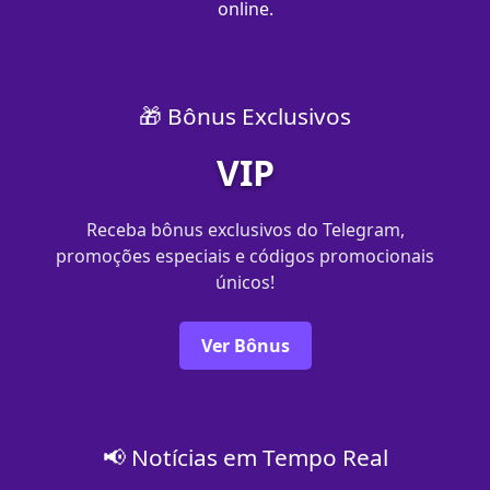
online.
🎁 Bônus Exclusivos
VIP
Receba bônus exclusivos do Telegram,
promoções especiais e códigos promocionais
únicos!
Ver Bônus
📢 Notícias em Tempo Real