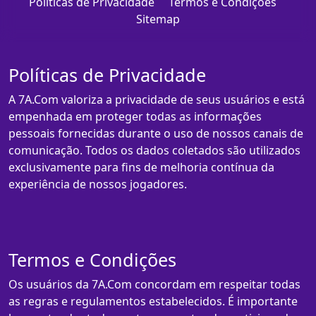
Políticas de Privacidade
Termos e Condições
Sitemap
Políticas de Privacidade
A 7A.Com valoriza a privacidade de seus usuários e está
empenhada em proteger todas as informações
pessoais fornecidas durante o uso de nossos canais de
comunicação. Todos os dados coletados são utilizados
exclusivamente para fins de melhoria contínua da
experiência de nossos jogadores.
Termos e Condições
Os usuários da 7A.Com concordam em respeitar todas
as regras e regulamentos estabelecidos. É importante