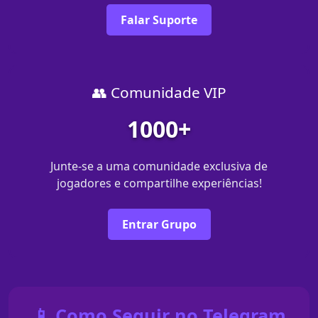
Falar Suporte
👥 Comunidade VIP
1000+
Junte-se a uma comunidade exclusiva de
jogadores e compartilhe experiências!
Entrar Grupo
📱 Como Seguir no Telegram