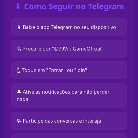
📱 Como Seguir no Telegram
📱 Baixe o app Telegram no seu dispositivo
🔍 Procure por "@79Vip GameOficial"
👆 Toque em "Entrar" ou "Join"
🔔 Ative as notificações para não perder
nada
💬 Participe das conversas e interaja