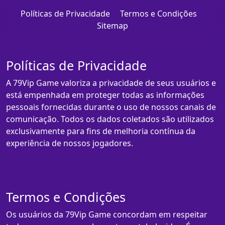
Políticas de Privacidade
Termos e Condições
Sitemap
Políticas de Privacidade
A 79Vip Game valoriza a privacidade de seus usuários e
está empenhada em proteger todas as informações
pessoais fornecidas durante o uso de nossos canais de
comunicação. Todos os dados coletados são utilizados
exclusivamente para fins de melhoria contínua da
experiência de nossos jogadores.
Termos e Condições
Os usuários da 79Vip Game concordam em respeitar