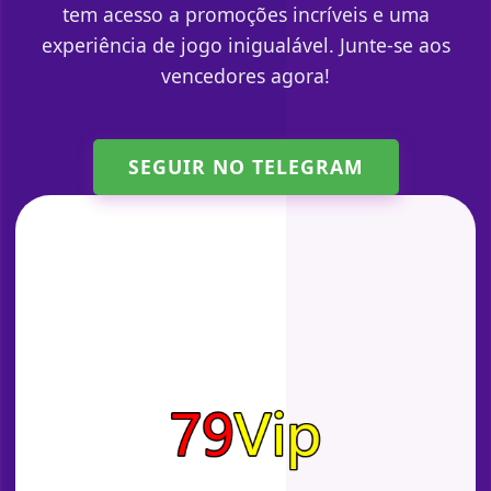
tem acesso a promoções incríveis e uma
experiência de jogo inigualável. Junte-se aos
vencedores agora!
SEGUIR NO TELEGRAM