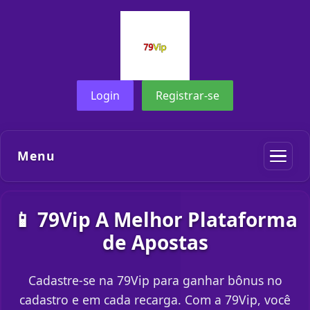
Login
Registrar-se
Menu
📱 79Vip A Melhor Plataforma
de Apostas
Cadastre-se na 79Vip para ganhar bônus no
cadastro e em cada recarga. Com a 79Vip, você