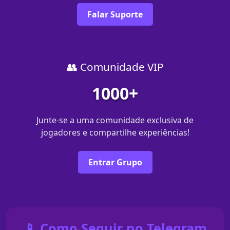
Falar Suporte
👥 Comunidade VIP
1000+
Junte-se a uma comunidade exclusiva de
jogadores e compartilhe experiências!
Entrar Grupo
📱 Como Seguir no Telegram