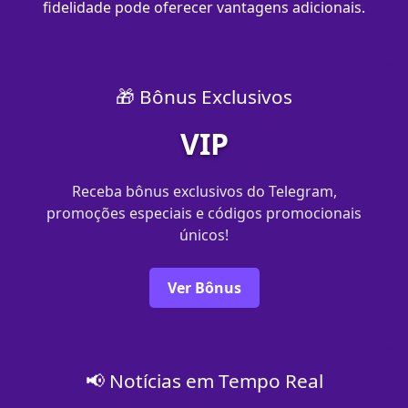
fidelidade pode oferecer vantagens adicionais.
🎁 Bônus Exclusivos
VIP
Receba bônus exclusivos do Telegram,
promoções especiais e códigos promocionais
únicos!
Ver Bônus
📢 Notícias em Tempo Real