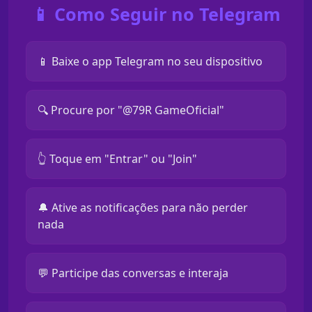
📱 Como Seguir no Telegram
📱 Baixe o app Telegram no seu dispositivo
🔍 Procure por "@79R GameOficial"
👆 Toque em "Entrar" ou "Join"
🔔 Ative as notificações para não perder
nada
💬 Participe das conversas e interaja