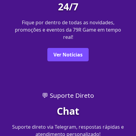
24/7
Fique por dentro de todas as novidades,
promoções e eventos da 79R Game em tempo
real!
Ver Notícias
💬 Suporte Direto
Chat
Suporte direto via Telegram, respostas rápidas e
atendimento personalizado!