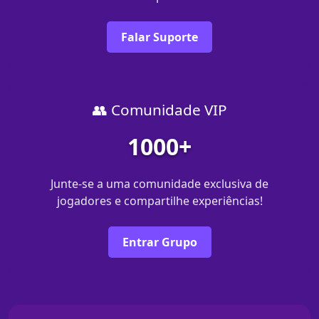
Falar Suporte
👥 Comunidade VIP
1000+
Junte-se a uma comunidade exclusiva de
jogadores e compartilhe experiências!
Entrar Grupo