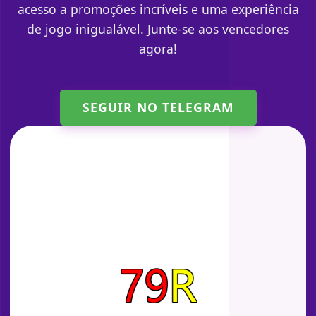
acesso a promoções incríveis e uma experiência
de jogo inigualável. Junte-se aos vencedores
agora!
SEGUIR NO TELEGRAM