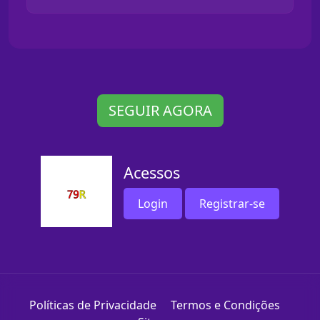
SEGUIR AGORA
Acessos
Login
Registrar-se
Políticas de Privacidade
Termos e Condições