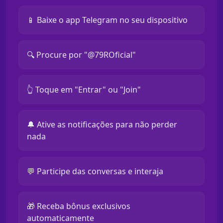
📱 Baixe o app Telegram no seu dispositivo
🔍 Procure por "@79ROficial"
👆 Toque em "Entrar" ou "Join"
🔔 Ative as notificações para não perder
nada
💬 Participe das conversas e interaja
🎁 Receba bônus exclusivos
automaticamente