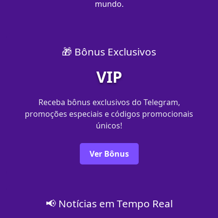
mundo.
🎁 Bônus Exclusivos
VIP
Receba bônus exclusivos do Telegram,
promoções especiais e códigos promocionais
únicos!
Ver Bônus
📢 Notícias em Tempo Real