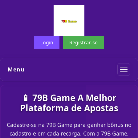
Login
Registrar-se
Menu
📱 79B Game A Melhor
Plataforma de Apostas
Cadastre-se na 79B Game para ganhar bônus no
cadastro e em cada recarga. Com a 79B Game,