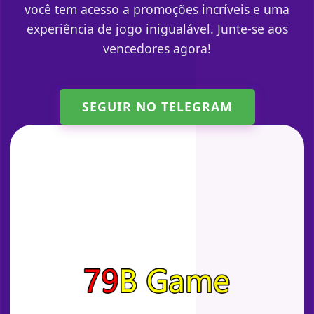
você tem acesso a promoções incríveis e uma
experiência de jogo inigualável. Junte-se aos
vencedores agora!
SEGUIR NO TELEGRAM