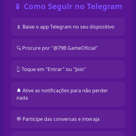
📱 Como Seguir no Telegram
📱 Baixe o app Telegram no seu dispositivo
🔍 Procure por "@79B GameOficial"
👆 Toque em "Entrar" ou "Join"
🔔 Ative as notificações para não perder
nada
💬 Participe das conversas e interaja