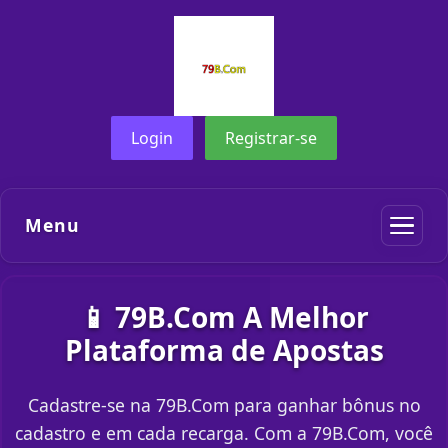
Login
Registrar-se
Menu
📱 79B.Com A Melhor
Plataforma de Apostas
Cadastre-se na 79B.Com para ganhar bônus no
cadastro e em cada recarga. Com a 79B.Com, você