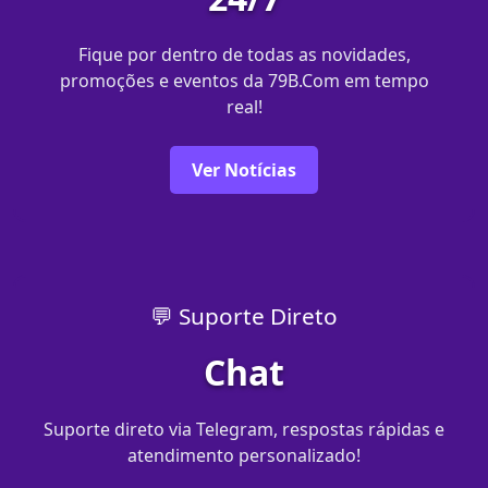
Fique por dentro de todas as novidades,
promoções e eventos da 79B.Com em tempo
real!
Ver Notícias
💬 Suporte Direto
Chat
Suporte direto via Telegram, respostas rápidas e
atendimento personalizado!