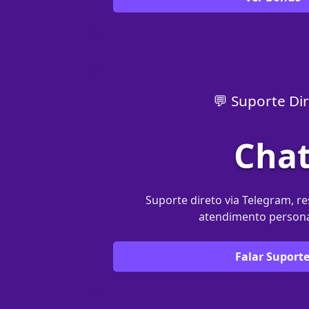
💬 Suporte Di
Cha
Suporte direto via Telegram, r
atendimento persona
Falar Suport