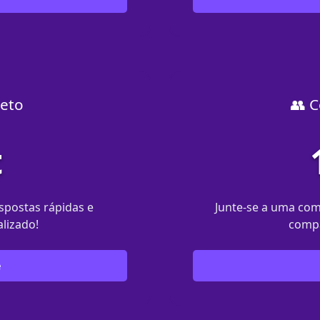
reto
👥 
t
espostas rápidas e
Junte-se a uma com
lizado!
compa
e