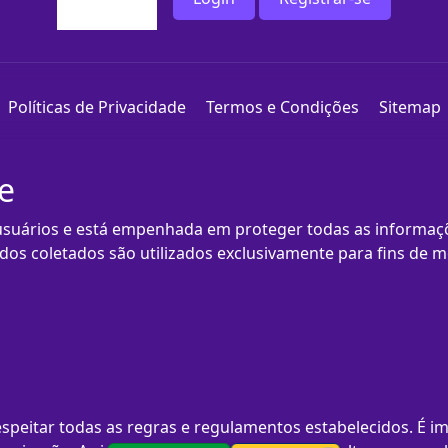
Políticas de Privacidade
Termos e Condições
Sitemap
de
 usuários e está empenhada em proteger todas as informaç
os coletados são utilizados exclusivamente para fins de m
eitar todas as regras e regulamentos estabelecidos. É im