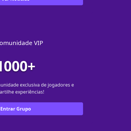
Comunidade VIP
1000+
unidade exclusiva de jogadores e
rtilhe experiências!
Entrar Grupo