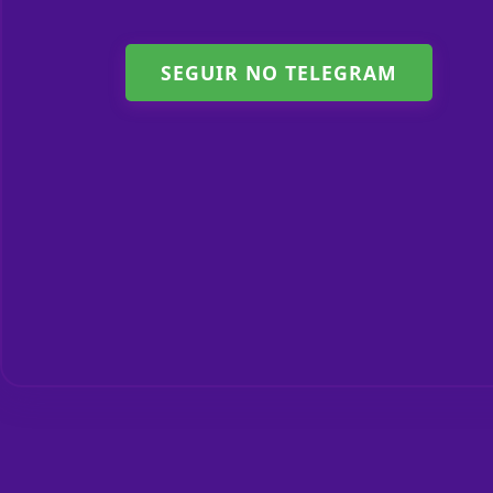
SEGUIR NO TELEGRAM