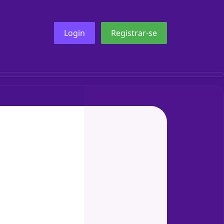
Login
Registrar-se