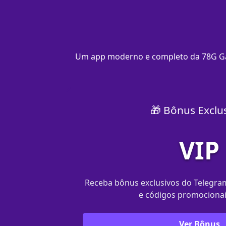
Um app moderno e completo da 78G Game
🎁 Bônus Exclu
VIP
Receba bônus exclusivos do Telegra
e códigos promocionai
Ver Bônus