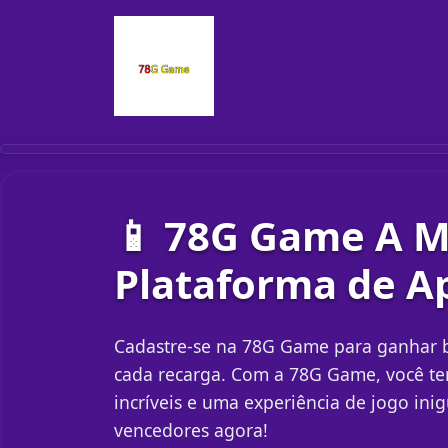
📱 78G Game A M
Plataforma de A
Cadastre-se na 78G Game para ganhar 
cada recarga. Com a 78G Game, você t
incríveis e uma experiência de jogo inig
vencedores agora!