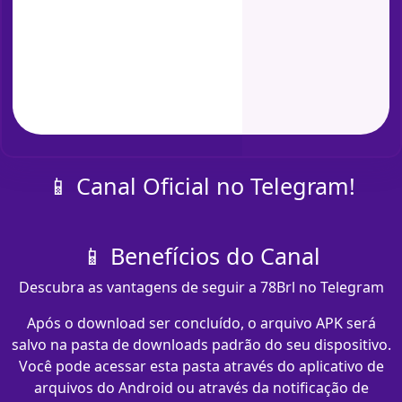
📱 Canal Oficial no Telegram!
📱 Benefícios do Canal
Descubra as vantagens de seguir a 78Brl no Telegram
Após o download ser concluído, o arquivo APK será
salvo na pasta de downloads padrão do seu dispositivo.
Você pode acessar esta pasta através do aplicativo de
arquivos do Android ou através da notificação de