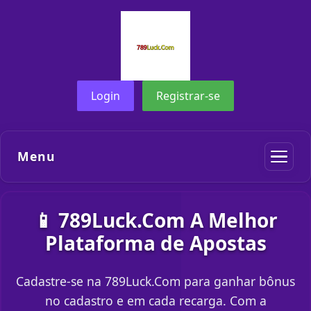
Login
Registrar-se
Menu
📱 789Luck.Com A Melhor
Plataforma de Apostas
Cadastre-se na 789Luck.Com para ganhar bônus
no cadastro e em cada recarga. Com a