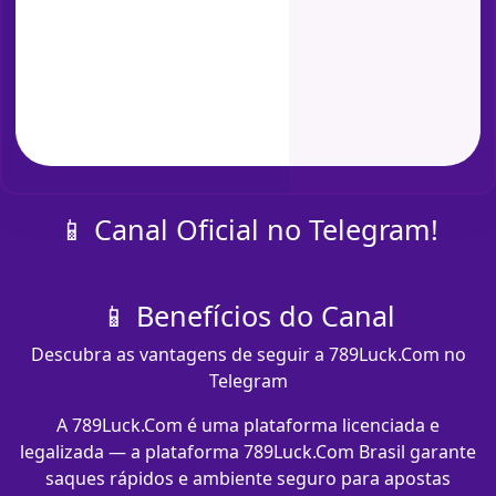
📱 Canal Oficial no Telegram!
📱 Benefícios do Canal
Descubra as vantagens de seguir a 789Luck.Com no
Telegram
A 789Luck.Com é uma plataforma licenciada e
legalizada — a plataforma 789Luck.Com Brasil garante
saques rápidos e ambiente seguro para apostas