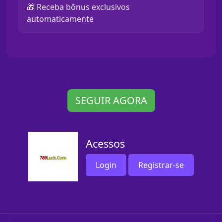
🎁 Receba bônus exclusivos
automaticamente
SEGUIR AGORA
Acessos
Login
Registrar-se