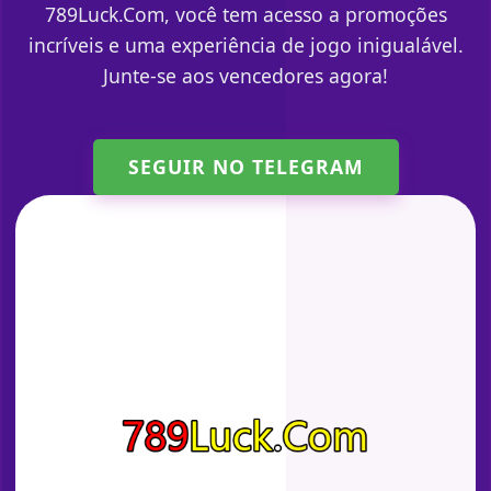
789Luck.Com, você tem acesso a promoções
incríveis e uma experiência de jogo inigualável.
Junte-se aos vencedores agora!
SEGUIR NO TELEGRAM