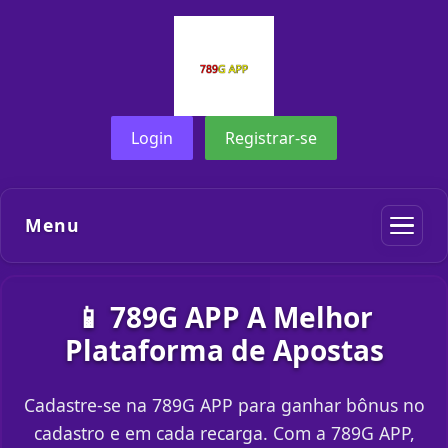
Login
Registrar-se
Menu
📱 789G APP A Melhor
Plataforma de Apostas
Cadastre-se na 789G APP para ganhar bônus no
cadastro e em cada recarga. Com a 789G APP,