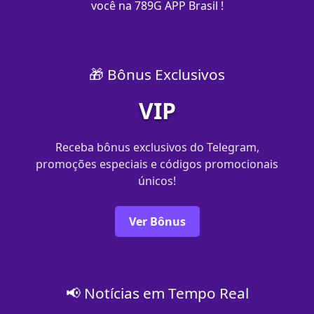
você na 789G APP Brasil !
🎁 Bônus Exclusivos
VIP
Receba bônus exclusivos do Telegram,
promoções especiais e códigos promocionais
únicos!
Ver Bônus
📢 Notícias em Tempo Real