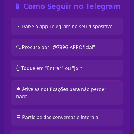
📱 Como Seguir no Telegram
📱 Baixe o app Telegram no seu dispositivo
🔍 Procure por "@789G APPOficial"
👆 Toque em "Entrar" ou "Join"
🔔 Ative as notificações para não perder
nada
💬 Participe das conversas e interaja