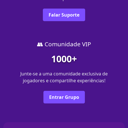
Falar Suporte
👥 Comunidade VIP
1000+
Junte-se a uma comunidade exclusiva de
jogadores e compartilhe experiências!
Entrar Grupo