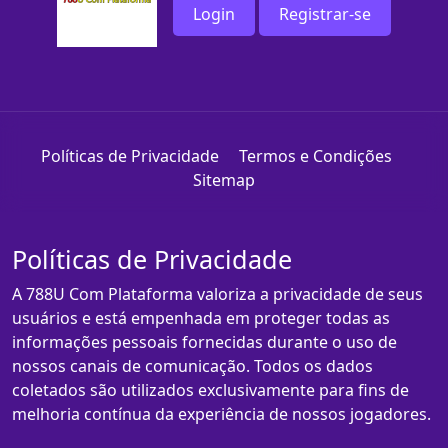
Login
Registrar-se
Políticas de Privacidade
Termos e Condições
Sitemap
Políticas de Privacidade
A 788U Com Plataforma valoriza a privacidade de seus
usuários e está empenhada em proteger todas as
informações pessoais fornecidas durante o uso de
nossos canais de comunicação. Todos os dados
coletados são utilizados exclusivamente para fins de
melhoria contínua da experiência de nossos jogadores.