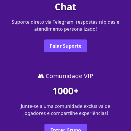
Chat
Suporte direto via Telegram, respostas rápidas e
atendimento personalizado!
Falar Suporte
👥 Comunidade VIP
1000+
Junte-se a uma comunidade exclusiva de
jogadores e compartilhe experiências!
Entrar Grupo