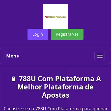
Login
Registrar-se
Menu
📱 788U Com Plataforma A
Melhor Plataforma de
Apostas
Cadastre-se na 788U Com Plataforma para ganhar