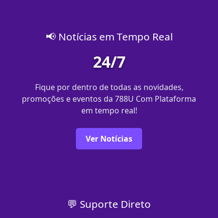
📢 Notícias em Tempo Real
24/7
Fique por dentro de todas as novidades,
promoções e eventos da 788U Com Plataforma
em tempo real!
Ver Notícias
💬 Suporte Direto