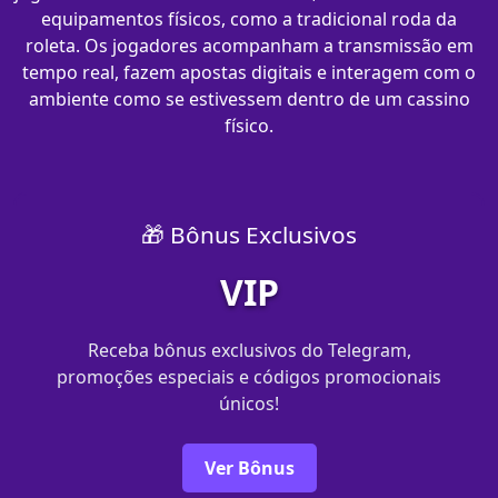
equipamentos físicos, como a tradicional roda da
roleta. Os jogadores acompanham a transmissão em
tempo real, fazem apostas digitais e interagem com o
ambiente como se estivessem dentro de um cassino
físico.
🎁 Bônus Exclusivos
VIP
Receba bônus exclusivos do Telegram,
promoções especiais e códigos promocionais
únicos!
Ver Bônus