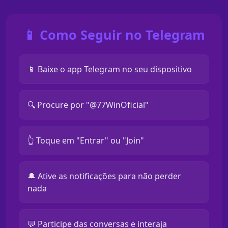
📱 Como Seguir no Telegram
📱 Baixe o app Telegram no seu dispositivo
🔍 Procure por "@77WinOficial"
👆 Toque em "Entrar" ou "Join"
🔔 Ative as notificações para não perder
nada
💬 Participe das conversas e interaja