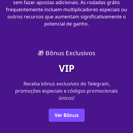
sem fazer apostas adicionais. As rodadas grátis
frequentemente incluem multiplicadores especiais ou
outros recursos que aumentam significativamente o
potencial de ganho.
🎁 Bônus Exclusivos
VIP
Receba bônus exclusivos do Telegram,
promoções especiais e códigos promocionais
únicos!
Ver Bônus