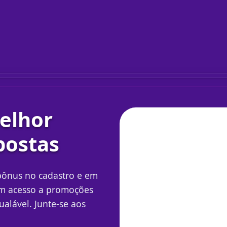
elhor
postas
bônus no cadastro e em
em acesso a promoções
ualável. Junte-se aos