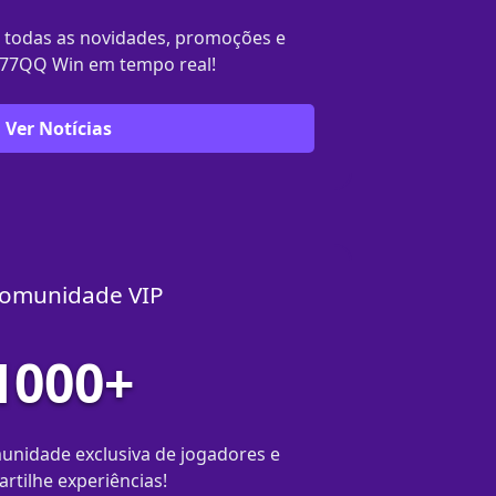
e todas as novidades, promoções e
 77QQ Win em tempo real!
Ver Notícias
Comunidade VIP
1000+
unidade exclusiva de jogadores e
rtilhe experiências!