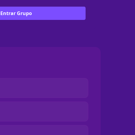
Entrar Grupo