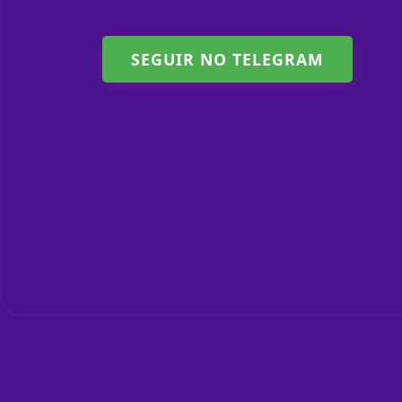
SEGUIR NO TELEGRAM