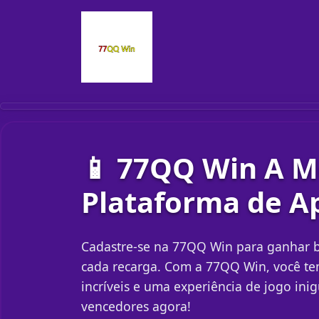
📱 77QQ Win A M
Plataforma de A
Cadastre-se na 77QQ Win para ganhar 
cada recarga. Com a 77QQ Win, você t
incríveis e uma experiência de jogo inig
vencedores agora!