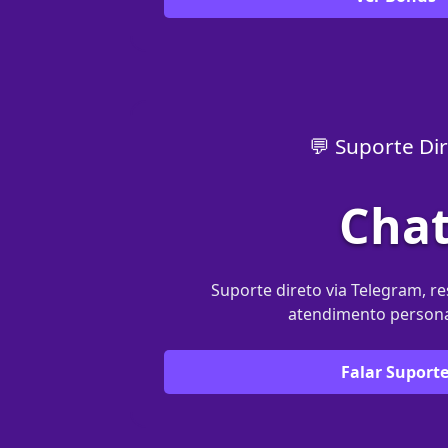
💬 Suporte Di
Cha
Suporte direto via Telegram, r
atendimento persona
Falar Suport