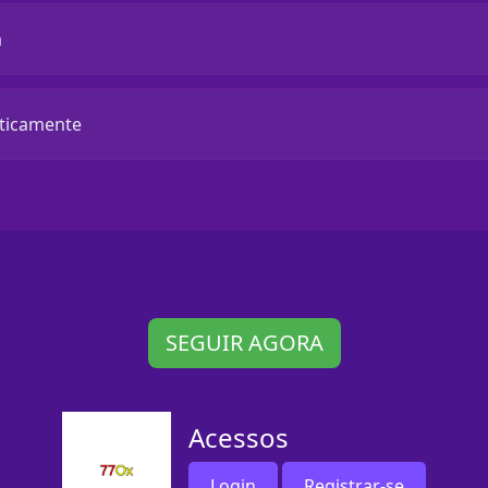
a
aticamente
SEGUIR AGORA
Acessos
Login
Registrar-se