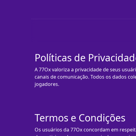
Políticas de Privacida
A 77Ox valoriza a privacidade de seus usuá
canais de comunicação. Todos os dados cole
jogadores.
Termos e Condições
Os usuários da 77Ox concordam em respeitar