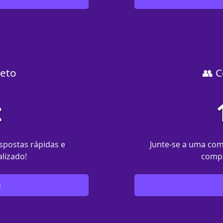
reto
👥 
t
espostas rápidas e
Junte-se a uma com
lizado!
compa
e