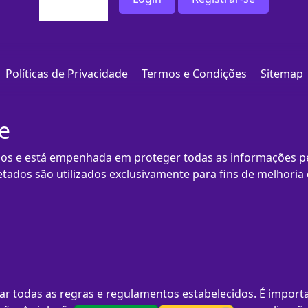
Políticas de Privacidade
Termos e Condições
Sitemap
de
rios e está empenhada em proteger todas as informações p
tados são utilizados exclusivamente para fins de melhoria
 todas as regras e regulamentos estabelecidos. É importa