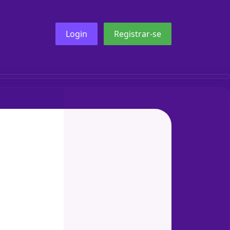
Login
Registrar-se