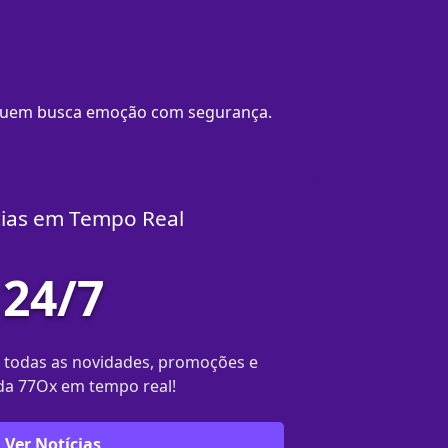
a quem busca emoção com segurança.
cias em Tempo Real
24/7
e todas as novidades, promoções e
da 77Ox em tempo real!
Ver Notícias