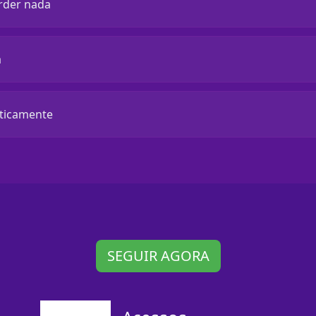
erder nada
a
aticamente
SEGUIR AGORA