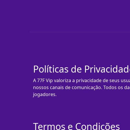
Políticas de Privacida
A 77F Vip valoriza a privacidade de seus u
nossos canais de comunicação. Todos os dad
jogadores.
Termos e Condições