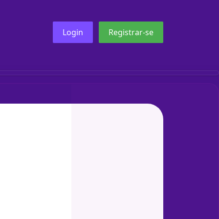
Login
Registrar-se