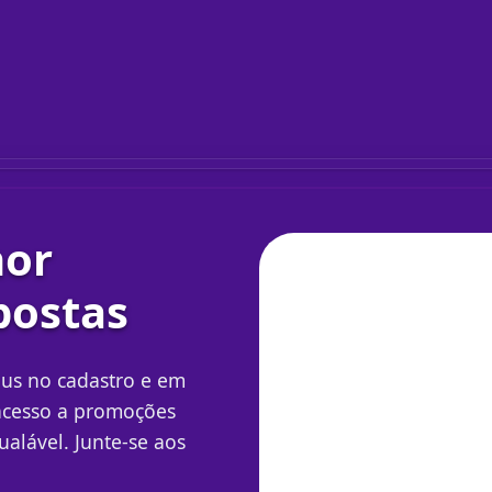
hor
postas
nus no cadastro e em
 acesso a promoções
ualável. Junte-se aos