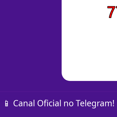
📱 Canal Oficial no Telegram!