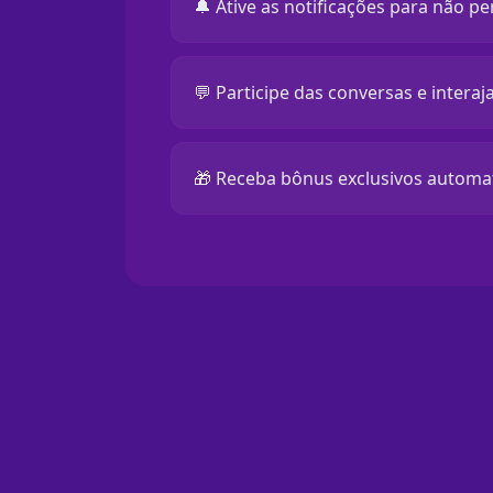
🔔 Ative as notificações para não p
💬 Participe das conversas e interaj
🎁 Receba bônus exclusivos autom