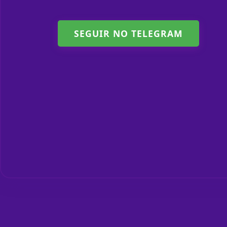
SEGUIR NO TELEGRAM