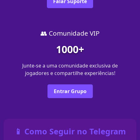
Falar Suporte
👥 Comunidade VIP
1000+
Junte-se a uma comunidade exclusiva de
jogadores e compartilhe experiências!
Entrar Grupo
📱 Como Seguir no Telegram