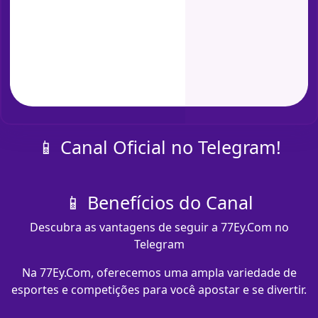
📱 Canal Oficial no Telegram!
📱 Benefícios do Canal
Descubra as vantagens de seguir a 77Ey.Com no
Telegram
Na 77Ey.Com, oferecemos uma ampla variedade de
esportes e competições para você apostar e se divertir.