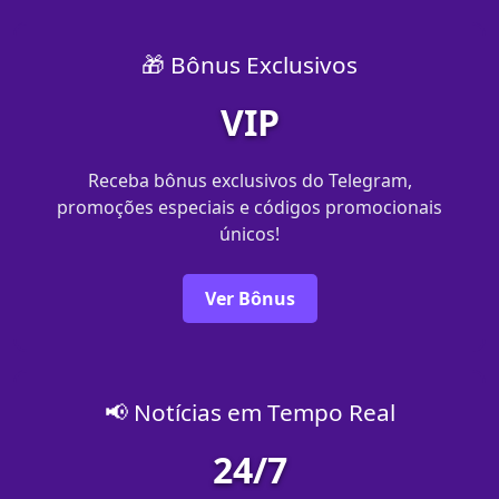
🎁 Bônus Exclusivos
VIP
Receba bônus exclusivos do Telegram,
promoções especiais e códigos promocionais
únicos!
Ver Bônus
📢 Notícias em Tempo Real
24/7