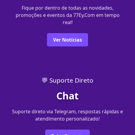
Fique por dentro de todas as novidades,
promoções e eventos da 77Ey.Com em tempo
real!
Ver Notícias
💬 Suporte Direto
Chat
Suporte direto via Telegram, respostas rápidas e
atendimento personalizado!