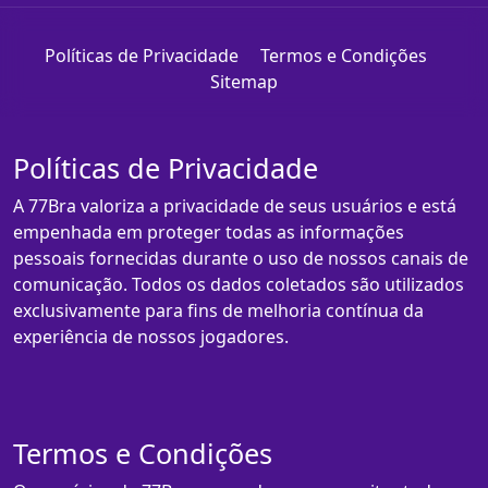
Políticas de Privacidade
Termos e Condições
Sitemap
Políticas de Privacidade
A 77Bra valoriza a privacidade de seus usuários e está
empenhada em proteger todas as informações
pessoais fornecidas durante o uso de nossos canais de
comunicação. Todos os dados coletados são utilizados
exclusivamente para fins de melhoria contínua da
experiência de nossos jogadores.
Termos e Condições