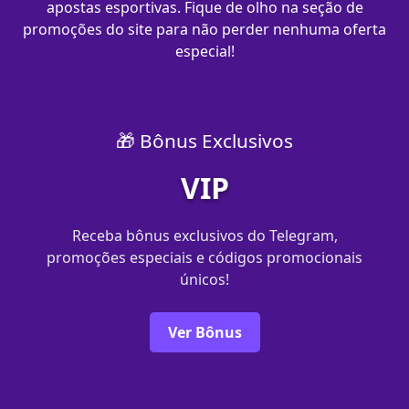
apostas esportivas. Fique de olho na seção de
promoções do site para não perder nenhuma oferta
especial!
🎁 Bônus Exclusivos
VIP
Receba bônus exclusivos do Telegram,
promoções especiais e códigos promocionais
únicos!
Ver Bônus