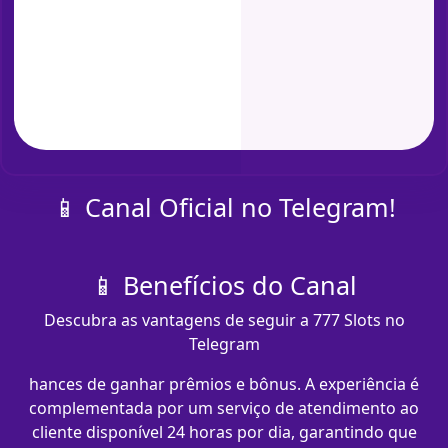
📱 Canal Oficial no Telegram!
📱 Benefícios do Canal
Descubra as vantagens de seguir a 777 Slots no
Telegram
hances de ganhar prêmios e bônus. A experiência é
complementada por um serviço de atendimento ao
cliente disponível 24 horas por dia, garantindo que