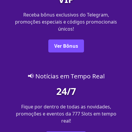
Receba bônus exclusivos do Telegram,
promoções especiais e códigos promocionais
únicos!
Ver Bônus
📢 Notícias em Tempo Real
24/7
Fique por dentro de todas as novidades,
promoções e eventos da 777 Slots em tempo
real!