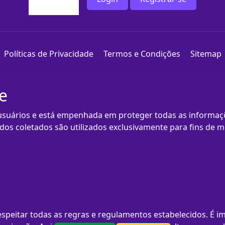
Políticas de Privacidade
Termos e Condições
Sitemap
de
 usuários e está empenhada em proteger todas as informaç
os coletados são utilizados exclusivamente para fins de m
peitar todas as regras e regulamentos estabelecidos. É im