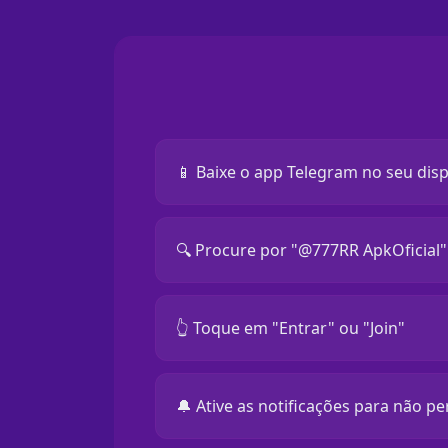
📱 Baixe o app Telegram no seu disp
🔍 Procure por "@777RR ApkOficial"
👆 Toque em "Entrar" ou "Join"
🔔 Ative as notificações para não p