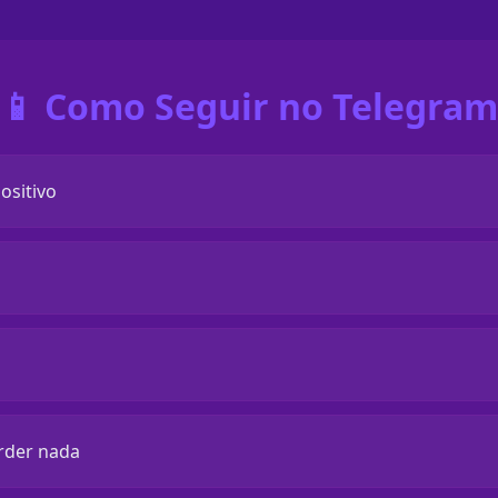
📱 Como Seguir no Telegram
ositivo
erder nada