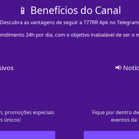
📱 Benefícios do Canal
Descubra as vantagens de seguir a 777RR Apk no Telegram
ndimento 24h por dia, com o objetivo inabalável de ser o m
sivos
📢 Notí
m, promoções especiais
Fique por dentro d
s únicos!
eventos da 