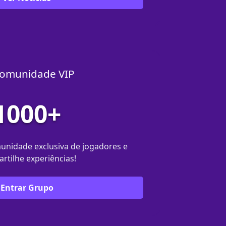
Comunidade VIP
1000+
unidade exclusiva de jogadores e
rtilhe experiências!
Entrar Grupo