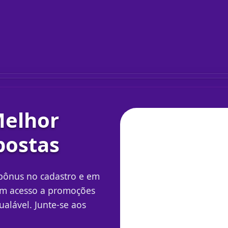
Melhor
postas
bônus no cadastro e em
em acesso a promoções
ualável. Junte-se aos