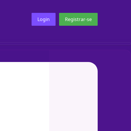
Login
Registrar-se