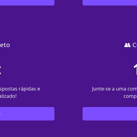
reto
👥 
t
espostas rápidas e
Junte-se a uma com
lizado!
compa
e