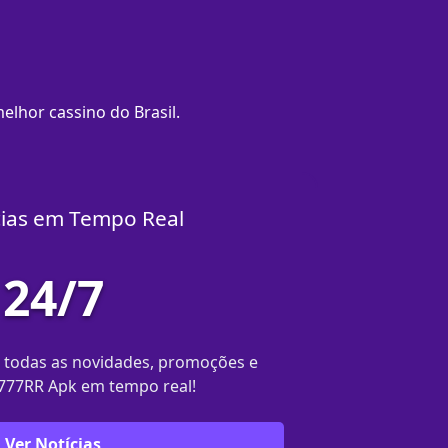
elhor cassino do Brasil.
cias em Tempo Real
24/7
e todas as novidades, promoções e
777RR Apk em tempo real!
Ver Notícias