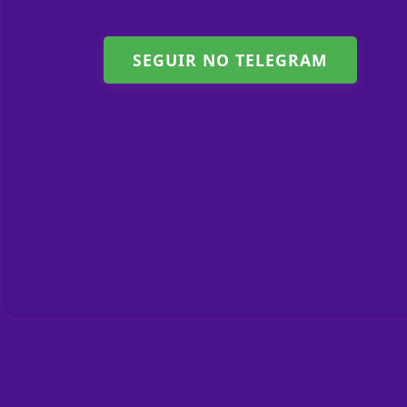
SEGUIR NO TELEGRAM