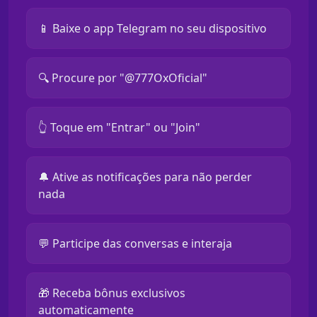
📱 Baixe o app Telegram no seu dispositivo
🔍 Procure por "@777OxOficial"
👆 Toque em "Entrar" ou "Join"
🔔 Ative as notificações para não perder
nada
💬 Participe das conversas e interaja
🎁 Receba bônus exclusivos
automaticamente