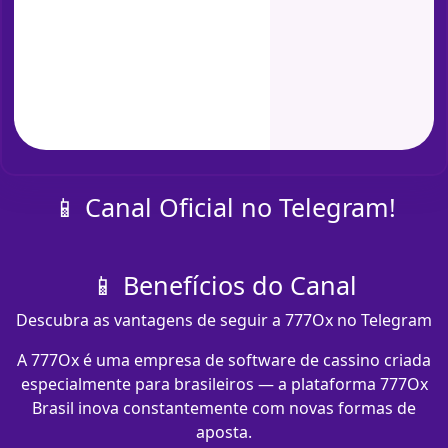
📱 Canal Oficial no Telegram!
📱 Benefícios do Canal
Descubra as vantagens de seguir a 777Ox no Telegram
A 777Ox é uma empresa de software de cassino criada
especialmente para brasileiros — a plataforma 777Ox
Brasil inova constantemente com novas formas de
aposta.