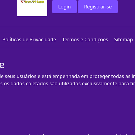
Login
Registrar-se
Políticas de Privacidade
Termos e Condições
Sitemap
de
 de seus usuários e está empenhada em proteger todas as 
 os dados coletados são utilizados exclusivamente para fi