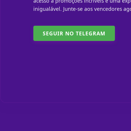
acesso a promoções incríveis e uma exp
inigualável. Junte-se aos vencedores ag
SEGUIR NO TELEGRAM