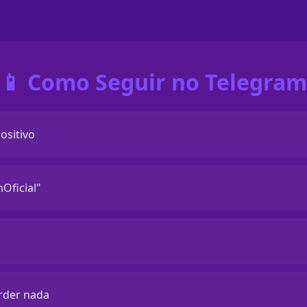
📱 Como Seguir no Telegram
ositivo
Oficial"
erder nada