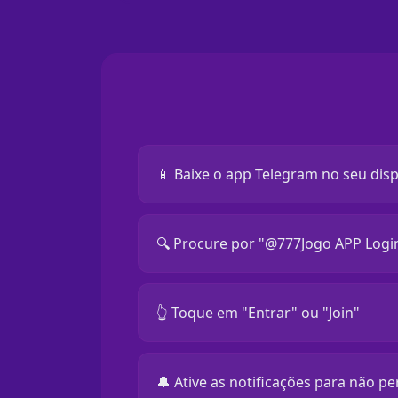
📱 Baixe o app Telegram no seu disp
🔍 Procure por "@777Jogo APP Login
👆 Toque em "Entrar" ou "Join"
🔔 Ative as notificações para não p