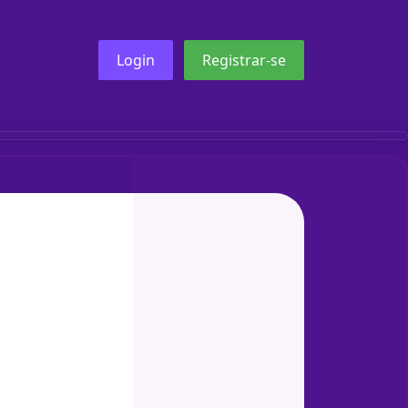
Login
Registrar-se