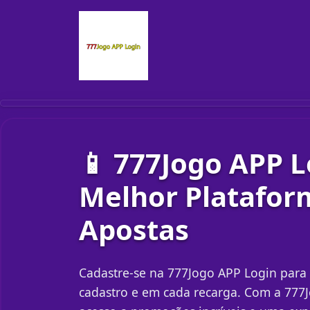
📱 777Jogo APP L
Melhor Platafor
Apostas
Cadastre-se na 777Jogo APP Login para
cadastro e em cada recarga. Com a 777