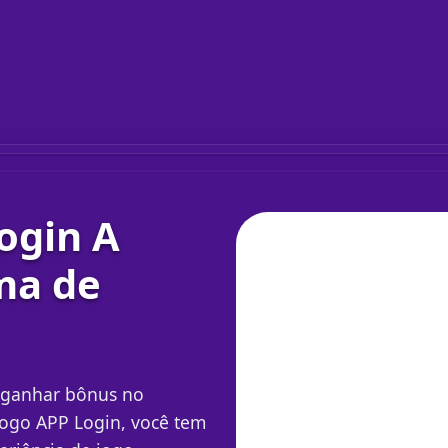
ogin A
ma de
 ganhar bônus no
Jogo APP Login, você tem