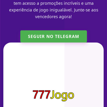
tem acesso a promoções incríveis e uma
experiência de jogo inigualável. Junte-se aos
vencedores agora!
SEGUIR NO TELEGRAM