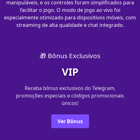
manipuláveis, e os controles foram simplificados para
facilitar o jogo. O modo de jogo ao vivo foi
especialmente otimizado para dispositivos móveis, com
streaming de alta qualidade e chat integrado.
🎁 Bônus Exclusivos
VIP
Receba bônus exclusivos do Telegram,
promoções especiais e códigos promocionais
únicos!
Ver Bônus