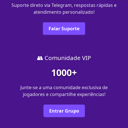
Suporte direto via Telegram, respostas rápidas e
atendimento personalizado!
Falar Suporte
👥 Comunidade VIP
1000+
Junte-se a uma comunidade exclusiva de
jogadores e compartilhe experiências!
Entrar Grupo