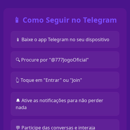
📱 Como Seguir no Telegram
📱 Baixe o app Telegram no seu dispositivo
🔍 Procure por "@777JogoOficial"
👆 Toque em "Entrar" ou "Join"
🔔 Ative as notificações para não perder
nada
💬 Participe das conversas e interaja