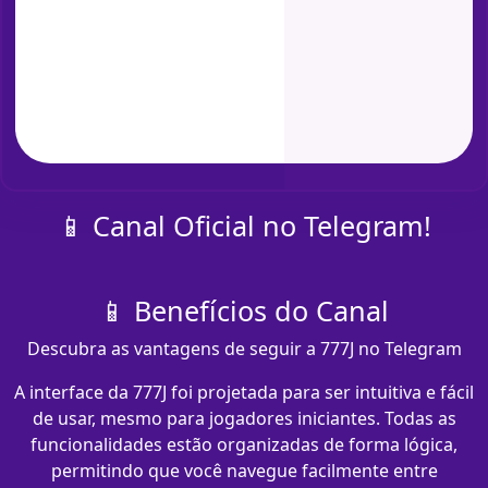
📱 Canal Oficial no Telegram!
📱 Benefícios do Canal
Descubra as vantagens de seguir a 777J no Telegram
A interface da 777J foi projetada para ser intuitiva e fácil
de usar, mesmo para jogadores iniciantes. Todas as
funcionalidades estão organizadas de forma lógica,
permitindo que você navegue facilmente entre