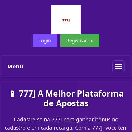
Login
Registrar-se
Menu
📱 777J A Melhor Plataforma
de Apostas
Cadastre-se na 777J para ganhar bônus no
cadastro e em cada recarga. Com a 777J, você tem