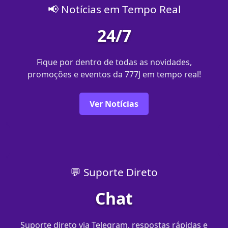
📢 Notícias em Tempo Real
24/7
Fique por dentro de todas as novidades,
promoções e eventos da 777J em tempo real!
Ver Notícias
💬 Suporte Direto
Chat
Suporte direto via Telegram, respostas rápidas e