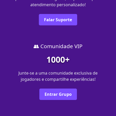
atendimento personalizado!
Falar Suporte
👥 Comunidade VIP
1000+
Junte-se a uma comunidade exclusiva de
jogadores e compartilhe experiências!
Entrar Grupo