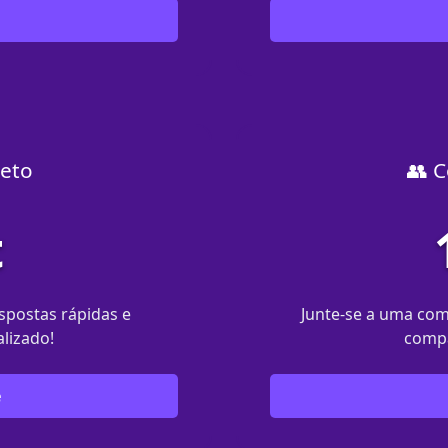
reto
👥 
t
espostas rápidas e
Junte-se a uma com
lizado!
compa
e