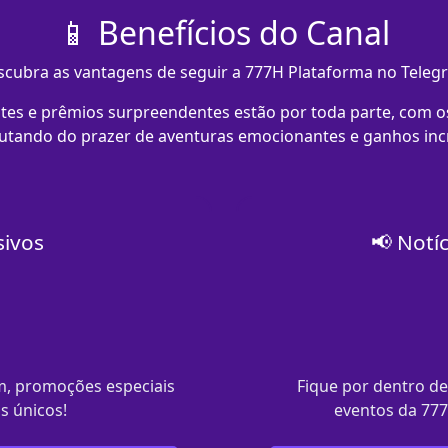
📱 Benefícios do Canal
scubra as vantagens de seguir a 777H Plataforma no Teleg
tes e prêmios surpreendentes estão por toda parte, com os
utando do prazer de aventuras emocionantes e ganhos incr
sivos
📢 Notí
m, promoções especiais
Fique por dentro d
s únicos!
eventos da 77