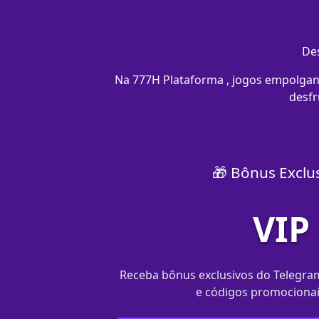
De
Na 777H Plataforma , jogos empolgan
desfr
🎁 Bônus Exclu
VIP
Receba bônus exclusivos do Telegra
e códigos promocionai