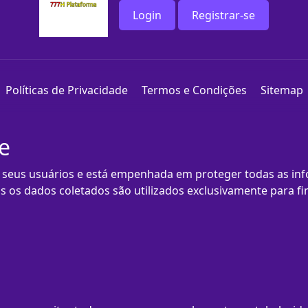
Login
Registrar-se
Políticas de Privacidade
Termos e Condições
Sitemap
de
e seus usuários e está empenhada em proteger todas as in
 os dados coletados são utilizados exclusivamente para fi