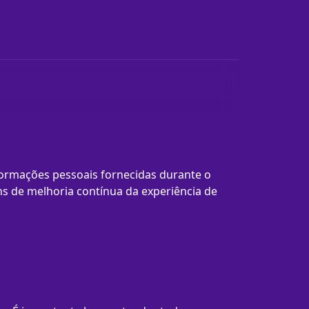
formações pessoais fornecidas durante o
ns de melhoria contínua da experiência de