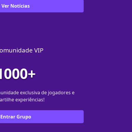
Ver Notícias
Comunidade VIP
1000+
unidade exclusiva de jogadores e
rtilhe experiências!
Entrar Grupo