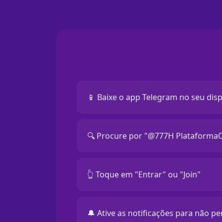
📱 Baixe o app Telegram no seu disp
🔍 Procure por "@777H PlataformaOf
👆 Toque em "Entrar" ou "Join"
🔔 Ative as notificações para não p