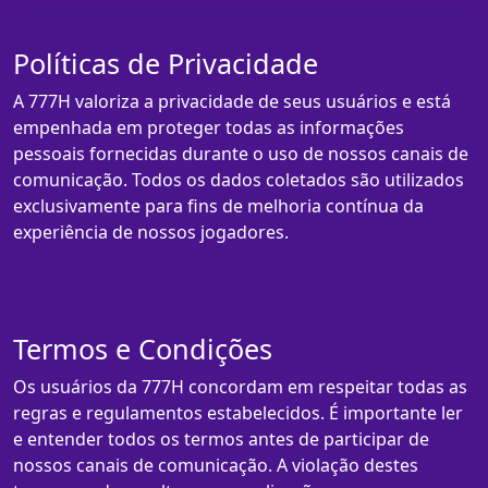
Políticas de Privacidade
A 777H valoriza a privacidade de seus usuários e está
empenhada em proteger todas as informações
pessoais fornecidas durante o uso de nossos canais de
comunicação. Todos os dados coletados são utilizados
exclusivamente para fins de melhoria contínua da
experiência de nossos jogadores.
Termos e Condições
Os usuários da 777H concordam em respeitar todas as
regras e regulamentos estabelecidos. É importante ler
e entender todos os termos antes de participar de
nossos canais de comunicação. A violação destes