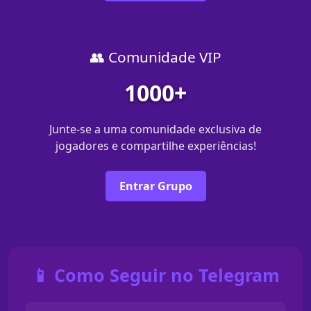
👥 Comunidade VIP
1000+
Junte-se a uma comunidade exclusiva de
jogadores e compartilhe experiências!
Entrar Grupo
📱 Como Seguir no Telegram