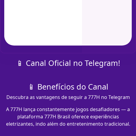
📱 Canal Oficial no Telegram!
📱 Benefícios do Canal
Descubra as vantagens de seguir a 777H no Telegram
A 777H lança constantemente jogos desafiadores — a
plataforma 777H Brasil oferece experiências
eletrizantes, indo além do entretenimento tradicional.