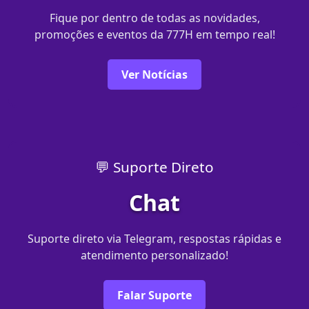
Fique por dentro de todas as novidades,
promoções e eventos da 777H em tempo real!
Ver Notícias
💬 Suporte Direto
Chat
Suporte direto via Telegram, respostas rápidas e
atendimento personalizado!
Falar Suporte