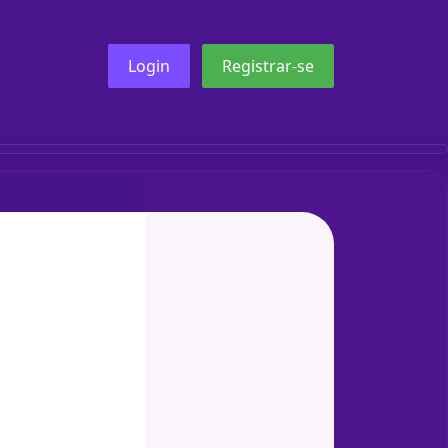
Login
Registrar-se