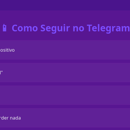
📱 Como Seguir no Telegram
ositivo
l"
erder nada