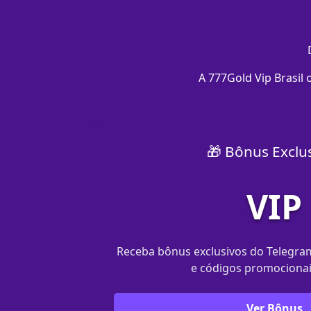
A 777Gold Vip Brasil
🎁 Bônus Exclu
VIP
Receba bônus exclusivos do Telegra
e códigos promocionai
Ver Bônus