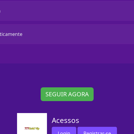
a
aticamente
SEGUIR AGORA
Acessos
Login
Registrar-se