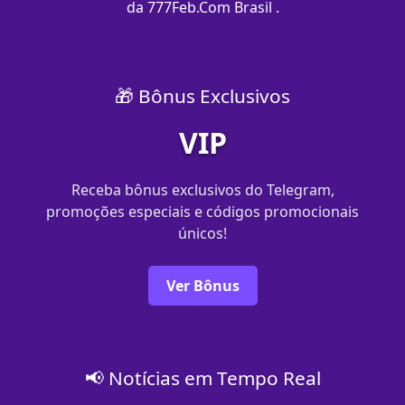
da 777Feb.Com Brasil .
🎁 Bônus Exclusivos
VIP
Receba bônus exclusivos do Telegram,
promoções especiais e códigos promocionais
únicos!
Ver Bônus
📢 Notícias em Tempo Real