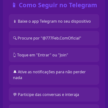
📱 Como Seguir no Telegram
📱 Baixe o app Telegram no seu dispositivo
🔍 Procure por "@777Feb.ComOficial"
👆 Toque em "Entrar" ou "Join"
🔔 Ative as notificações para não perder
nada
💬 Participe das conversas e interaja