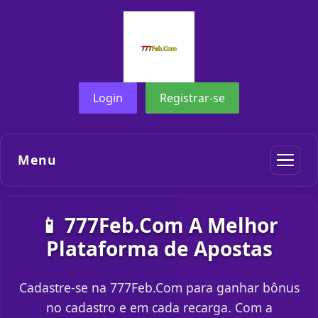
Login
Registrar-se
Menu
📱 777Feb.Com A Melhor
Plataforma de Apostas
Cadastre-se na 777Feb.Com para ganhar bônus
no cadastro e em cada recarga. Com a