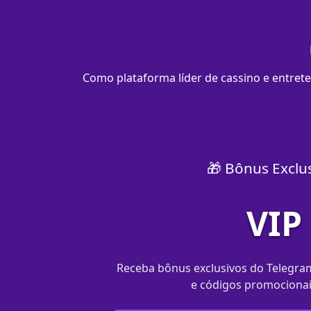
Como plataforma líder de cassino e entret
🎁 Bônus Exclu
VIP
Receba bônus exclusivos do Telegra
e códigos promocionai