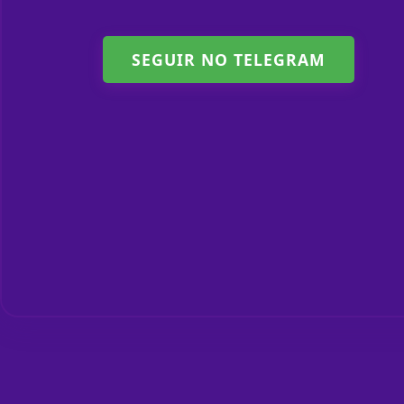
SEGUIR NO TELEGRAM