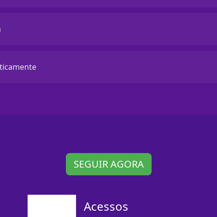
a
aticamente
SEGUIR AGORA
Acessos