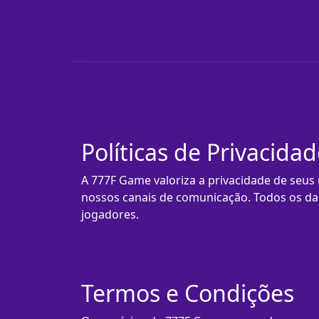
Políticas de Privacida
A 777F Game valoriza a privacidade de seu
nossos canais de comunicação. Todos os dad
jogadores.
Termos e Condições