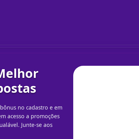
Melhor
postas
 bônus no cadastro e em
tem acesso a promoções
ualável. Junte-se aos