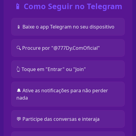
📱 Como Seguir no Telegram
📱 Baixe o app Telegram no seu dispositivo
🔍 Procure por "@777Dy.ComOficial"
👆 Toque em "Entrar" ou "Join"
🔔 Ative as notificações para não perder
nada
💬 Participe das conversas e interaja