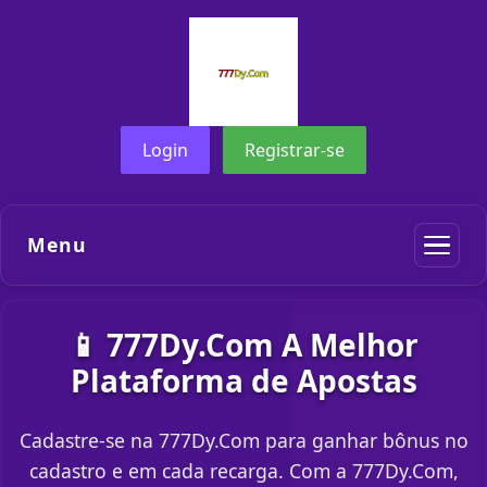
Login
Registrar-se
Menu
📱 777Dy.Com A Melhor
Plataforma de Apostas
Cadastre-se na 777Dy.Com para ganhar bônus no
cadastro e em cada recarga. Com a 777Dy.Com,