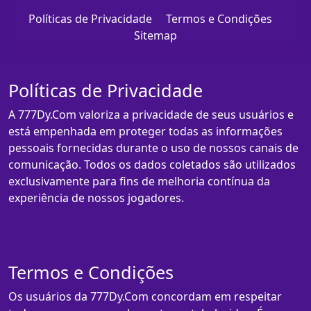
Políticas de Privacidade
Termos e Condições
Sitemap
Políticas de Privacidade
A 777Dy.Com valoriza a privacidade de seus usuários e
está empenhada em proteger todas as informações
pessoais fornecidas durante o uso de nossos canais de
comunicação. Todos os dados coletados são utilizados
exclusivamente para fins de melhoria contínua da
experiência de nossos jogadores.
Termos e Condições
Os usuários da 777Dy.Com concordam em respeitar