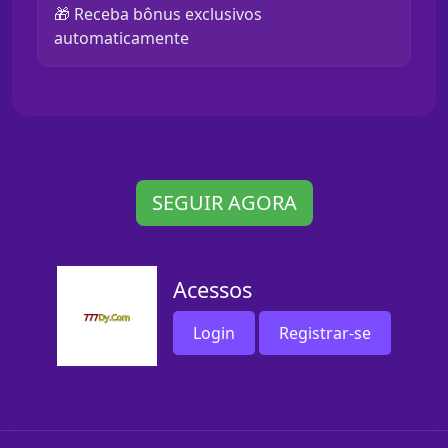
🎁 Receba bônus exclusivos
automaticamente
SEGUIR AGORA
Acessos
Login
Registrar-se