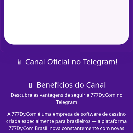
📱 Canal Oficial no Telegram!
📱 Benefícios do Canal
Descubra as vantagens de seguir a 777Dy.Com no
Telegram
A 777Dy.Com é uma empresa de software de cassino
criada especialmente para brasileiros — a plataforma
777Dy.Com Brasil inova constantemente com novas