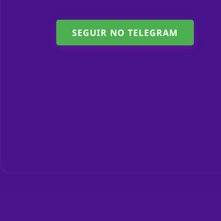
SEGUIR NO TELEGRAM