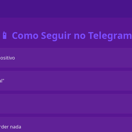
📱 Como Seguir no Telegram
ositivo
l"
erder nada