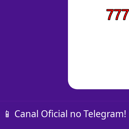
📱 Canal Oficial no Telegram!