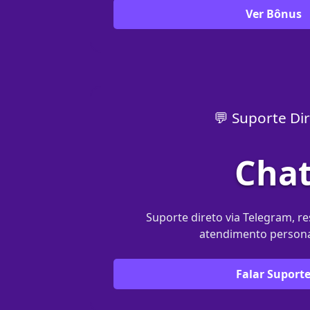
Ver Bônus
💬 Suporte Di
Cha
Suporte direto via Telegram, r
atendimento persona
Falar Suport