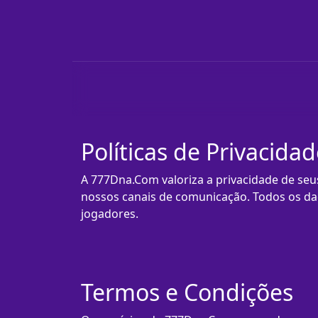
Políticas de Privacida
A 777Dna.Com valoriza a privacidade de se
nossos canais de comunicação. Todos os dad
jogadores.
Termos e Condições