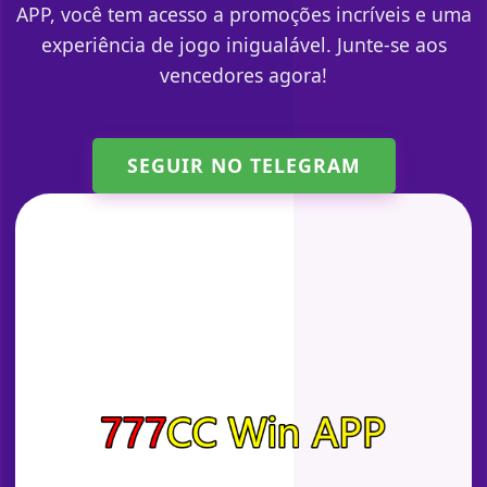
APP, você tem acesso a promoções incríveis e uma
experiência de jogo inigualável. Junte-se aos
vencedores agora!
SEGUIR NO TELEGRAM