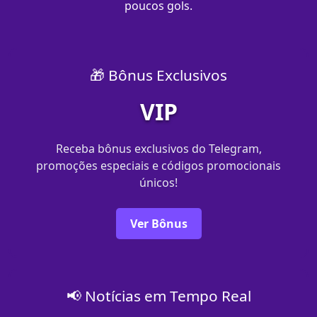
poucos gols.
🎁 Bônus Exclusivos
VIP
Receba bônus exclusivos do Telegram,
promoções especiais e códigos promocionais
únicos!
Ver Bônus
📢 Notícias em Tempo Real