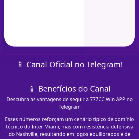
📱 Canal Oficial no Telegram!
📱 Benefícios do Canal
Descubra as vantagens de seguir a 777CC Win APP no
Telegram
Esses números reforçam um cenário típico de domínio
técnico do Inter Miami, mas com resistência defensiva
do Nashville, resultando em jogos equilibrados e de