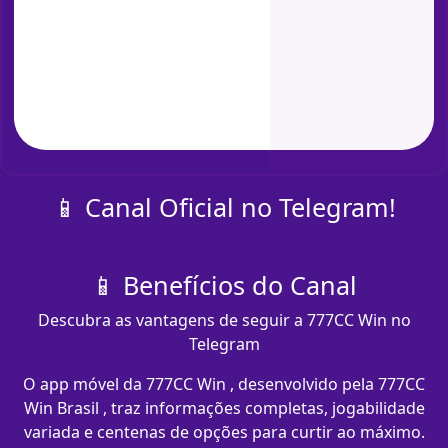
📱 Canal Oficial no Telegram!
📱 Benefícios do Canal
Descubra as vantagens de seguir a 777CC Win no
Telegram
O app móvel da 777CC Win , desenvolvido pela 777CC
Win Brasil , traz informações completas, jogabilidade
variada e centenas de opções para curtir ao máximo.