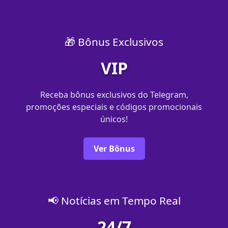
🎁 Bônus Exclusivos
VIP
Receba bônus exclusivos do Telegram,
promoções especiais e códigos promocionais
únicos!
Ver Bônus
📢 Notícias em Tempo Real
24/7