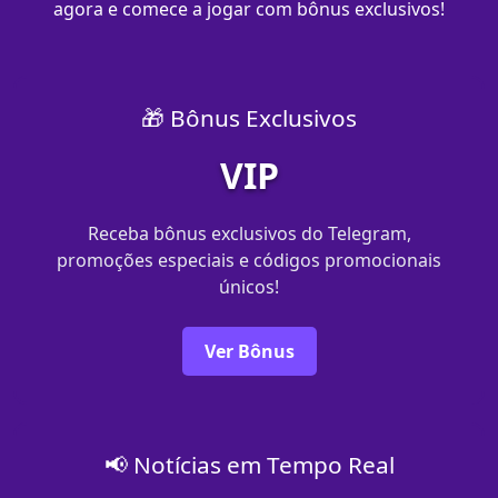
agora e comece a jogar com bônus exclusivos!
🎁 Bônus Exclusivos
VIP
Receba bônus exclusivos do Telegram,
promoções especiais e códigos promocionais
únicos!
Ver Bônus
📢 Notícias em Tempo Real