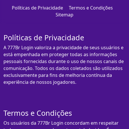
Políticas de Privacidade
Termos e Condições
Sitemap
Políticas de Privacidade
A 777Br Login valoriza a privacidade de seus usuários e
está empenhada em proteger todas as informações
pessoais fornecidas durante o uso de nossos canais de
comunicação. Todos os dados coletados são utilizados
exclusivamente para fins de melhoria contínua da
experiência de nossos jogadores.
Termos e Condições
Os usuários da 777Br Login concordam em respeitar