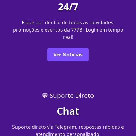
24/7
Fique por dentro de todas as novidades,
promoções e eventos da 777Br Login em tempo
real!
Ver Notícias
💬 Suporte Direto
Chat
Suporte direto via Telegram, respostas rápidas e
atendimento personalizado!