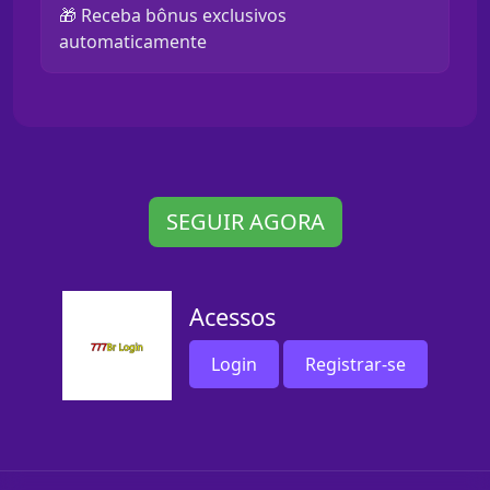
🎁 Receba bônus exclusivos
automaticamente
SEGUIR AGORA
Acessos
Login
Registrar-se