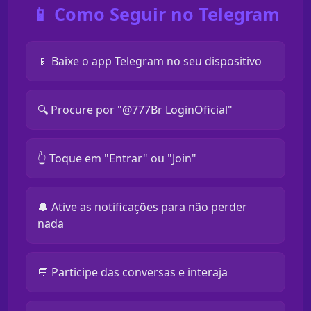
📱 Como Seguir no Telegram
📱 Baixe o app Telegram no seu dispositivo
🔍 Procure por "@777Br LoginOficial"
👆 Toque em "Entrar" ou "Join"
🔔 Ative as notificações para não perder
nada
💬 Participe das conversas e interaja