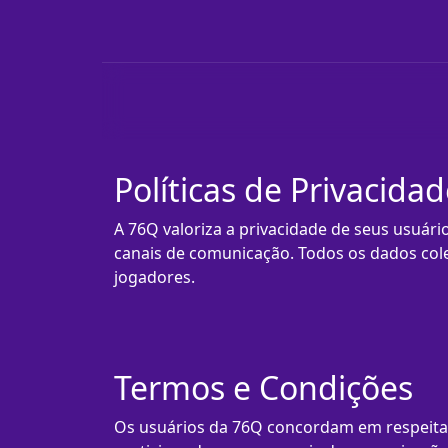
Políticas de Privacida
A 76Q valoriza a privacidade de seus usuár
canais de comunicação. Todos os dados cole
jogadores.
Termos e Condições
Os usuários da 76Q concordam em respeitar 