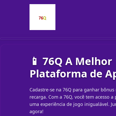
📱 76Q A Melhor
Plataforma de A
Cadastre-se na 76Q para ganhar bônus 
recarga. Com a 76Q, você tem acesso a 
uma experiência de jogo inigualável. J
agora!