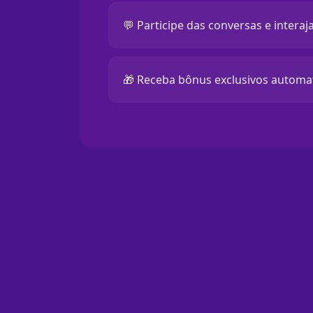
💬 Participe das conversas e interaj
🎁 Receba bônus exclusivos autom