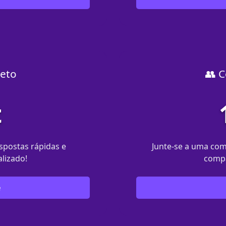
reto
👥 
t
espostas rápidas e
Junte-se a uma com
lizado!
compa
e