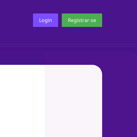
Login
Registrar-se