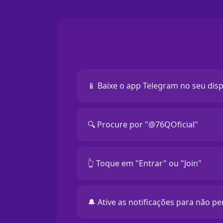
📱 Baixe o app Telegram no seu disp
🔍 Procure por "@76QOficial"
👆 Toque em "Entrar" ou "Join"
🔔 Ative as notificações para não p