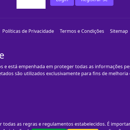
Políticas de Privacidade
Termos e Condições
Sitemap
de
ios e está empenhada em proteger todas as informações pe
tados são utilizados exclusivamente para fins de melhoria
todas as regras e regulamentos estabelecidos. É importan