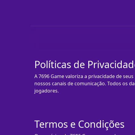
Políticas de Privacida
A 7696 Game valoriza a privacidade de seu
nossos canais de comunicação. Todos os dad
jogadores.
Termos e Condições