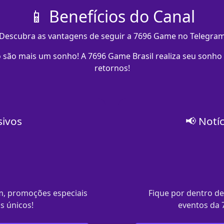
📱 Benefícios do Canal
Descubra as vantagens de seguir a 7696 Game no Telegra
 são mais um sonho! A 7696 Game Brasil realiza seu sonho 
retornos!
sivos
📢 Notí
m, promoções especiais
Fique por dentro d
s únicos!
eventos da 