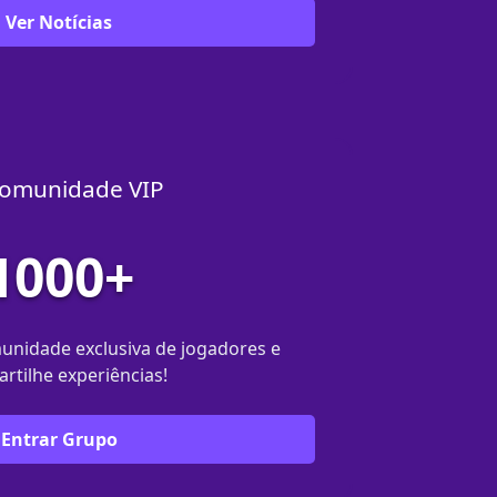
Ver Notícias
Comunidade VIP
1000+
unidade exclusiva de jogadores e
rtilhe experiências!
Entrar Grupo