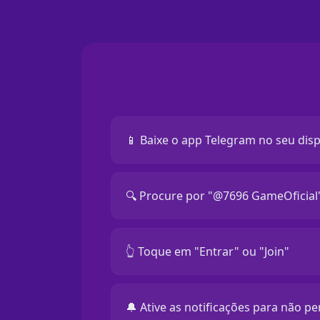
📱 Baixe o app Telegram no seu disp
🔍 Procure por "@7696 GameOficial
👆 Toque em "Entrar" ou "Join"
🔔 Ative as notificações para não p