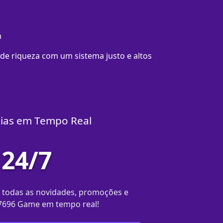
m
de riqueza com um sistema justo e altos
cias em Tempo Real
24/7
e todas as novidades, promoções e
7696 Game em tempo real!