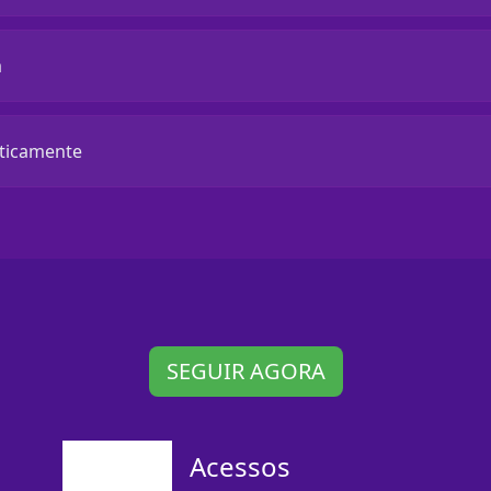
a
aticamente
SEGUIR AGORA
Acessos