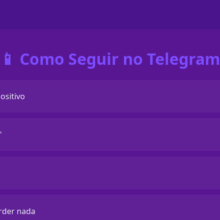
📱 Como Seguir no Telegram
ositivo
"
erder nada