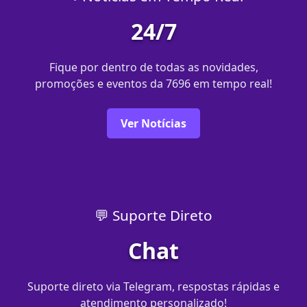
24/7
Fique por dentro de todas as novidades,
promoções e eventos da 7696 em tempo real!
Ver Notícias
💬 Suporte Direto
Chat
Suporte direto via Telegram, respostas rápidas e
atendimento personalizado!