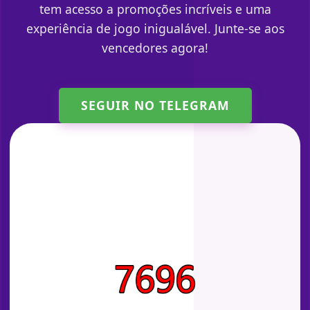
tem acesso a promoções incríveis e uma
experiência de jogo inigualável. Junte-se aos
vencedores agora!
SEGUIR NO TELEGRAM