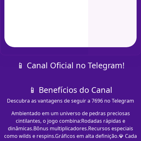
📱 Canal Oficial no Telegram!
📱 Benefícios do Canal
Descubra as vantagens de seguir a 7696 no Telegram
Ambientado em um universo de pedras preciosas
cintilantes, o jogo combina:Rodadas rápidas e
dinâmicas.Bônus multiplicadores.Recursos especiais
como wilds e respins.Gráficos em alta definição.💎 Cada