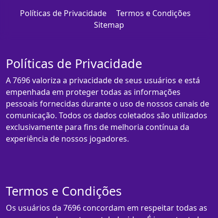
Políticas de Privacidade
Termos e Condições
Sitemap
Políticas de Privacidade
A 7696 valoriza a privacidade de seus usuários e está
empenhada em proteger todas as informações
pessoais fornecidas durante o uso de nossos canais de
comunicação. Todos os dados coletados são utilizados
exclusivamente para fins de melhoria contínua da
experiência de nossos jogadores.
Termos e Condições
Os usuários da 7696 concordam em respeitar todas as