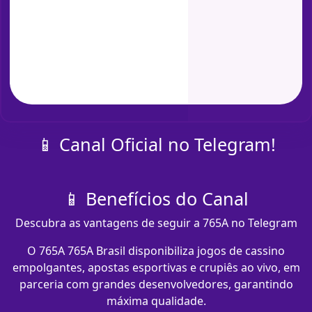
📱 Canal Oficial no Telegram!
📱 Benefícios do Canal
Descubra as vantagens de seguir a 765A no Telegram
O 765A 765A Brasil disponibiliza jogos de cassino
empolgantes, apostas esportivas e crupiês ao vivo, em
parceria com grandes desenvolvedores, garantindo
máxima qualidade.