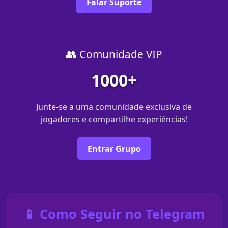
Falar Suporte
👥 Comunidade VIP
1000+
Junte-se a uma comunidade exclusiva de
jogadores e compartilhe experiências!
Entrar Grupo
📱 Como Seguir no Telegram