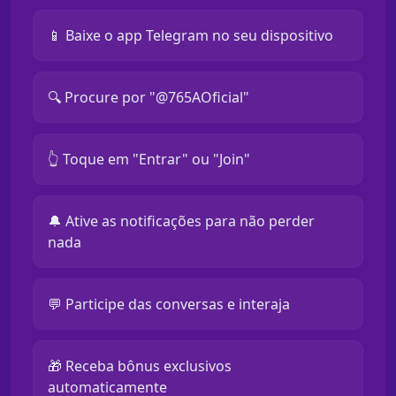
📱 Baixe o app Telegram no seu dispositivo
🔍 Procure por "@765AOficial"
👆 Toque em "Entrar" ou "Join"
🔔 Ative as notificações para não perder
nada
💬 Participe das conversas e interaja
🎁 Receba bônus exclusivos
automaticamente