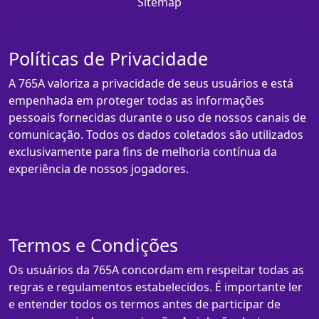
Sitemap
Políticas de Privacidade
A 765A valoriza a privacidade de seus usuários e está
empenhada em proteger todas as informações
pessoais fornecidas durante o uso de nossos canais de
comunicação. Todos os dados coletados são utilizados
exclusivamente para fins de melhoria contínua da
experiência de nossos jogadores.
Termos e Condições
Os usuários da 765A concordam em respeitar todas as
regras e regulamentos estabelecidos. É importante ler
e entender todos os termos antes de participar de